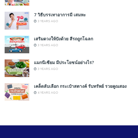
7 วิธีบรรเทาอาการมี เสมหะ
3 YEARS AGO
เสริมดวงให้ปังด้วย สีรถถูกโฉลก
3 YEARS AGO
แมกนีเซียม มีประโยชน์อย่างไร?
3 YEARS AGO
เคล็ดลับเลือก กระเป๋าสตางค์ รับทรัพย์ รวยคูณสอง
4 YEARS AGO