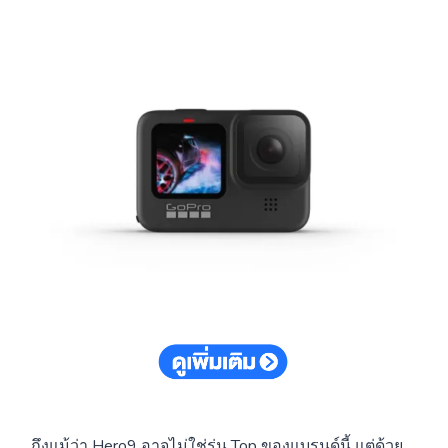
ถึงแม้ว่า Hero9 อาจไม่ใช่รุ่น Top ของแบรนด์นี้ แต่ด้วย