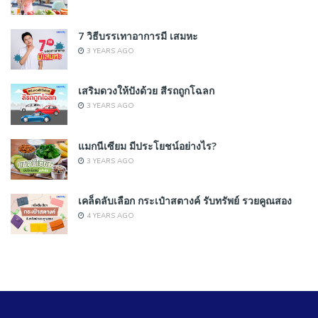
7 วิธีบรรเทาอาการมี เสมหะ
3 YEARS AGO
เสริมดวงให้ปังด้วย สีรถถูกโฉลก
3 YEARS AGO
แมกนีเซียม มีประโยชน์อย่างไร?
3 YEARS AGO
เคล็ดลับเลือก กระเป๋าสตางค์ รับทรัพย์ รวยคูณสอง
4 YEARS AGO