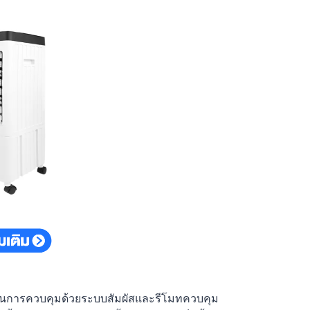
ยในการควบคุมด้วยระบบสัมผัสและรีโมทควบคุม