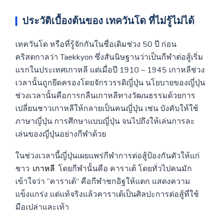
ประวัติเบื้องต้นของ เทควันโด ที่ไม่รู้ไม่ได้
เทควันโด หรือที่รู้จักกันในชื่อเดิมช่วง 50 ปี ก่อน
คริสตกาลว่า Taekkyon ซึ่งสันนิษฐานว่าเป็นกีฬาต่อสู้เริ่ม
แรกในประเทศเกาหลี แต่เมื่อปี 1910 – 1945 เกาหลีช่วง
เวลานั้นถูกยึดครองโดยจักรวรรดิญี่ปุ่น นโยบายของญี่ปุ่น
ช่วงเวลานั้นคือการกลืนเกาหลีทางวัฒนธรรมด้วยการ
เปลี่ยนชาวเกาหลีให้กลายเป็นคนญี่ปุ่น เช่น บังคับให้ใช้
ภาษาญี่ปุ่น การศึกษาแบบญี่ปุ่น จนไปถึงให้เล่นการละ
เล่นของญี่ปุ่นอย่างกีฬาด้วย
ในช่วงเวลานี้ญี่ปุ่นเผยแพร่กีฬาการต่อสู้ป้องกันตัวให้แก่
ชาว
เกาหลี
โดยกีฬานั้นคือ คาราเต้ โดยทั่วไปคนมัก
เข้าใจว่า “คาราเต้” คือกีฬาชกอิฐให้แตก แสดงความ
แข็งแกร่ง แต่แท้จริงแล้วคาราเต้เป็นศิลปะการต่อสู้ที่ใช้
มือเปล่าและเท้า