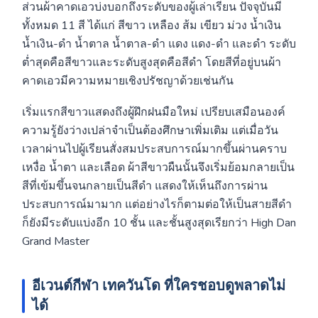
ส่วนผ้าคาดเอวบ่งบอกถึงระดับของผู้เล่าเรียน ปัจจุบันมี
ทั้งหมด 11 สี ได้แก่ สีขาว เหลือง ส้ม เขียว ม่วง น้ำเงิน
น้ำเงิน-ดำ น้ำตาล น้ำตาล-ดำ แดง แดง-ดำ และดำ ระดับ
ต่ำสุดคือสีขาวและระดับสูงสุดคือสีดำ โดยสีที่อยู่บนผ้า
คาดเอวมีความหมายเชิงปรัชญาด้วยเช่นกัน
เริ่มแรกสีขาวแสดงถึงผู้ฝึกฝนมือใหม่ เปรียบเสมือนองค์
ความรู้ยังว่างเปล่าจำเป็นต้องศึกษาเพิ่มเติม แต่เมื่อวัน
เวลาผ่านไปผู้เรียนสั่งสมประสบการณ์มากขึ้นผ่านคราบ
เหงื่อ น้ำตา และเลือด ผ้าสีขาวผืนนั้นจึงเริ่มย้อมกลายเป็น
สีที่เข้มขึ้นจนกลายเป็นสีดำ แสดงให้เห็นถึงการผ่าน
ประสบการณ์มามาก แต่อย่างไรก็ตามต่อให้เป็นสายสีดำ
ก็ยังมีระดับแบ่งอีก 10 ชั้น และชั้นสูงสุดเรียกว่า High Dan
Grand Master
อีเวนต์กีฬา เทควันโด ที่ใครชอบดูพลาดไม่
ได้