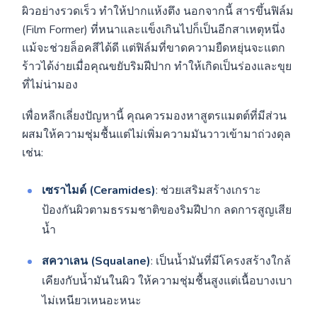
ผิวอย่างรวดเร็ว ทำให้ปากแห้งตึง นอกจากนี้ สารขึ้นฟิล์ม
(Film Former) ที่หนาและแข็งเกินไปก็เป็นอีกสาเหตุหนึ่ง
แม้จะช่วยล็อคสีได้ดี แต่ฟิล์มที่ขาดความยืดหยุ่นจะแตก
ร้าวได้ง่ายเมื่อคุณขยับริมฝีปาก ทำให้เกิดเป็นร่องและขุย
ที่ไม่น่ามอง
เพื่อหลีกเลี่ยงปัญหานี้ คุณควรมองหาสูตรแมตต์ที่มีส่วน
ผสมให้ความชุ่มชื้นแต่ไม่เพิ่มความมันวาวเข้ามาถ่วงดุล
เช่น:
เซราไมด์ (Ceramides)
: ช่วยเสริมสร้างเกราะ
ป้องกันผิวตามธรรมชาติของริมฝีปาก ลดการสูญเสีย
น้ำ
สควาเลน (Squalane)
: เป็นน้ำมันที่มีโครงสร้างใกล้
เคียงกับน้ำมันในผิว ให้ความชุ่มชื้นสูงแต่เนื้อบางเบา
ไม่เหนียวเหนอะหนะ