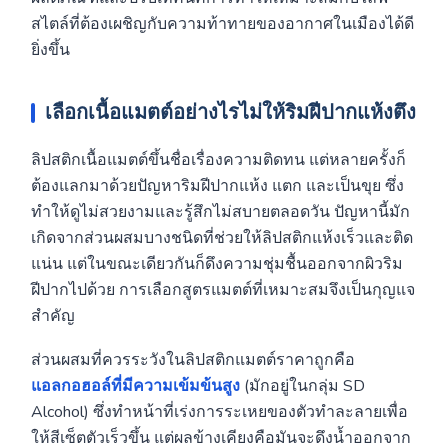
สไตล์ที่ต้องเผชิญกับความท้าทายของอากาศในเมืองได้ดี
ยิ่งขึ้น
เลือกเนื้อแมตต์อย่างไรไม่ให้ริมฝีปากแห้งตึง
ลิปสติกเนื้อแมตต์ขึ้นชื่อเรื่องความติดทน แต่หลายครั้งก็
ต้องแลกมาด้วยปัญหาริมฝีปากแห้ง แตก และเป็นขุย ซึ่ง
ทำให้ดูไม่สวยงามและรู้สึกไม่สบายตลอดวัน ปัญหานี้มัก
เกิดจากส่วนผสมบางชนิดที่ช่วยให้ลิปสติกแห้งเร็วและติด
แน่น แต่ในขณะเดียวกันก็ดึงความชุ่มชื้นออกจากผิวริม
ฝีปากไปด้วย การเลือกสูตรแมตต์ที่เหมาะสมจึงเป็นกุญแจ
สำคัญ
ส่วนผสมที่ควรระวังในลิปสติกแมตต์ราคาถูกคือ
แอลกอฮอล์ที่มีความเข้มข้นสูง
(มักอยู่ในกลุ่ม SD
Alcohol) ซึ่งทำหน้าที่เร่งการระเหยของตัวทำละลายเพื่อ
ให้สีเซ็ตตัวเร็วขึ้น แต่ผลข้างเคียงคือมันจะดึงน้ำออกจาก