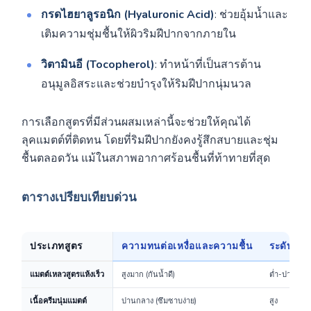
กรดไฮยาลูรอนิก (Hyaluronic Acid)
: ช่วยอุ้มน้ำและ
เติมความชุ่มชื้นให้ผิวริมฝีปากจากภายใน
วิตามินอี (Tocopherol)
: ทำหน้าที่เป็นสารต้าน
อนุมูลอิสระและช่วยบำรุงให้ริมฝีปากนุ่มนวล
การเลือกสูตรที่มีส่วนผสมเหล่านี้จะช่วยให้คุณได้
ลุคแมตต์ที่ติดทน โดยที่ริมฝีปากยังคงรู้สึกสบายและชุ่ม
ชื้นตลอดวัน แม้ในสภาพอากาศร้อนชื้นที่ท้าทายที่สุด
ตารางเปรียบเทียบด่วน
ประเภทสูตร
ความทนต่อเหงื่อและความชื้น
ระดับความ
แมตต์เหลวสูตรแห้งเร็ว
สูงมาก (กันน้ำดี)
ต่ำ-ปานกลา
เนื้อครีมนุ่มแมตต์
ปานกลาง (ซึมซาบง่าย)
สูง