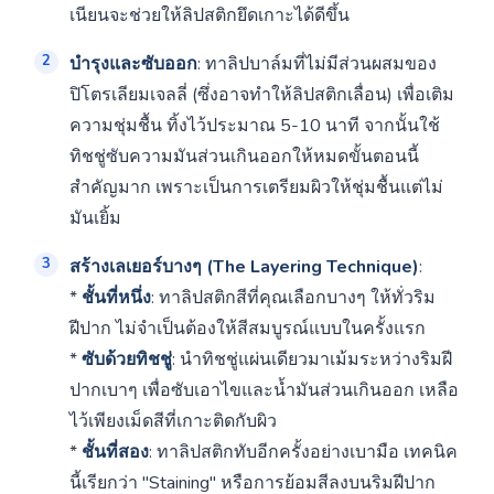
เนียนจะช่วยให้ลิปสติกยึดเกาะได้ดีขึ้น
บำรุงและซับออก
: ทาลิปบาล์มที่ไม่มีส่วนผสมของ
ปิโตรเลียมเจลลี่ (ซึ่งอาจทำให้ลิปสติกเลื่อน) เพื่อเติม
ความชุ่มชื้น ทิ้งไว้ประมาณ 5-10 นาที จากนั้นใช้
ทิชชู่ซับความมันส่วนเกินออกให้หมดขั้นตอนนี้
สำคัญมาก เพราะเป็นการเตรียมผิวให้ชุ่มชื้นแต่ไม่
มันเยิ้ม
สร้างเลเยอร์บางๆ (The Layering Technique)
:
*
ชั้นที่หนึ่ง
: ทาลิปสติกสีที่คุณเลือกบางๆ ให้ทั่วริม
ฝีปาก ไม่จำเป็นต้องให้สีสมบูรณ์แบบในครั้งแรก
*
ซับด้วยทิชชู่
: นำทิชชู่แผ่นเดียวมาเม้มระหว่างริมฝี
ปากเบาๆ เพื่อซับเอาไขและน้ำมันส่วนเกินออก เหลือ
ไว้เพียงเม็ดสีที่เกาะติดกับผิว
*
ชั้นที่สอง
: ทาลิปสติกทับอีกครั้งอย่างเบามือ เทคนิค
นี้เรียกว่า "Staining" หรือการย้อมสีลงบนริมฝีปาก