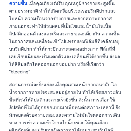
ความชื้น
เมื่อคุณต้องเร่งรีบ อุณหภูมิร่างกายจะสูงขึ้น
ตามธรรมชาติ ทำให้เกิดเหงื่อบริเวณรอบริมฝีปากและ
ใบหน้า ความร้อนจากร่างกายและจากสภาพอากาศ
ภายนอกจะทำให้ส่วนผสมที่เป็นไขและน้ำมันในเนื้อ
ลิปสติกอ่อนตัวลงและเริ่มละลาย ขณะเดียวกัน ความชื้น
ในอากาศและเหงื่อจะเข้าไปแทรกแซงฟิล์มสีที่เคลือบอยู่
บนริมฝีปาก ทำให้การยึดเกาะลดลงอย่างมาก ฟิล์มสีที่
เคยเรียบเนียนจะเริ่มแตกตัวและเคลื่อนที่ได้ง่ายขึ้น ส่งผล
ให้สีลิปสติกไหลออกนอกขอบปาก หรือที่เรียกว่า
“bleeding”
สถานการณ์จะยิ่งแย่ลงเมื่อคุณสวมหน้ากากอนามัย ไอ
น้ำจากการหายใจจะสะสมอยู่ภายใน ทำให้เกิดสภาวะอับ
ชื้นที่เร่งให้ลิปสติกละลายเร็วยิ่งขึ้น ดังนั้น การเลือกใช้
ลิปสติกที่ไม่ได้ถูกออกแบบมาเพื่อทนต่อสภาวะเหล่านี้ จึง
มักจบลงด้วยคราบเลอะและความไม่มั่นใจตลอดการเดิน
ทาง การทำความเข้าใจกลไกนี้จะช่วยให้คุณเลือก
ผลิตภัณฑ์และปรับเทคนิคการทาให้เหมาะสมกับไลฟ์