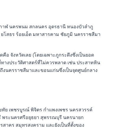
ึงกาฬ นครพนม สกลนคร อุดรธานี หนองบัวลำภู
 ยโสธร ร้อยเอ็ด มหาสารคาม ชัยภูมิ นครราชสีมา
ลาดคือ จังหวัดเลย (โดยเฉพาะภูกระดึงซึ่งเป็นยอด
ี่ทางประวัติศาสตร์ที่ไม่ควรพลาด เช่น ประสาทหิน
 รวมถึงนครราชสีมาและขอนแก่นซึ่งเป็นจุดศูนย์กลาง
โขทัย เพชรบูรณ์ พิจิตร กำแพงเพชร นครสวรรค์
ะบุรี พระนครศรีอยุธยา สุพรรณบุรี นครนายก
สาคร สมุทรสงคราม และยังเป็นที่ตั้งของ