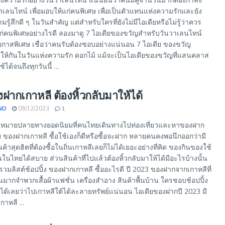
ห่งความรักอย่างวันวาเลนไทน์ แน่นอนว่าคนมีคู่จำนวนมากต้องกำลัง
ลนไทน์ เพื่อมอบให้แก่คนพิเศษ เพื่อเป็นตัวแทนแห่งความรักและยัง
ู้สึกดี ๆ ในวันสำคัญ แต่สำหรับใครที่ยังไม่มีไอเดียหรือไม่รู้ว่าควร
ก่คนพิเศษอย่างไรดี ลองมาดู 7 ไอเดียของขวัญสำหรับวันวาเลนไทน์
โอกาสพิเศษ เชื่อว่าคนรับต้องชอบอย่างแน่นอน 7 ไอเดีย ของขวัญ
ให้กันในวันแห่งความรัก ดอกไม้ แม้จะเป็นไอเดียของขวัญที่แสนคลาส
ได้จนถึงทุกวันนี้ ...
ฝากเกาหลี ต้องหิ้วกลับมาให้ได้
ND
09/12/2023
1
จุดหมายปลายทางยอดนิยมที่คนไทยเดินทางไปท่องเที่ยวและหาของฝาก
ย ของฝากเกาหลี ซื้อใช้เองก็ดีหรือซื้อจะฝาก หลายคนคงพอนึกออกว่ามี
้าสุดฮิตที่ต้องซื้อในถิ่นเกาหลีเลยก็ไม่ได้เยอะอย่างที่คิด ของกินของใช้
กันในไทยได้สบาย ส่วนสินค้าที่ไปแล้วต้องหิ้วกลับมาให้ได้มีอะไรบ้างนั้น
วมลิสต์ช้อปปิ้ง ของฝากเกาหลี ซื้ออะไรดี ปี 2023 ของฝากจากเกาหลีที่
กันมากจำพวกเสื้อผ้าแฟชั่น เครื่องสำอาง สินค้าพื้นบ้าน ใครชอบช้อปปิ้ง
ด้เลยว่าไปเกาหลีใต้ได้ละลายทรัพย์แน่นอน ไอเดียของฝากปี 2023 มี
กาหลี ...