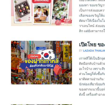
เมื่อใกล้เทศกาลแ
มองหา ของขวัญวาเ
เป็นการส่งมอบความร
เลือกของขวัญให้แ
คัดมาให้เนื่องใน
วาเลนไทน์ ส่งมอบ
สิก แต่ยังสามารถใช้
เปิดโพย ของ
BY
LAZADA THAILA
เกาหลีใต้เป็นอีก
ติดมือกลับบ้านด้ว
อะไรบ้าง เพราะสินค
ส่วนใหญ่ก็สั่งซื้อ
มาติดตามอ่านกัน ร
นักท่องเที่ยวนิยม
ของฝากแนวนี้บอกไ
ดังนี้ เครื่องสำอางเ