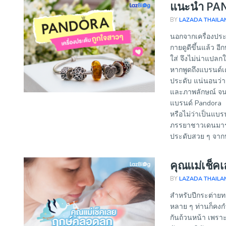
แนะนำ PAND
BY
LAZADA THAILA
นอกจากเครื่องประ
กายดูดีขึ้นแล้ว อ
ใส่ จึงไม่น่าแป
หากพูดถึงแบรนด์เ
ประดับ แน่นอนว่าจ
และภาพลักษณ์ จนท
แบรนด์ Pandora แ
หรือไม่ว่าเป็นแบร
ภรรยาชาวเดนมาร์ก
ประดับสวย ๆ จากป
คุณแม่เช็ค
BY
LAZADA THAILA
สำหรับปีกระต่ายทอ
หลาย ๆ ท่านก็คงก
กันถ้วนหน้า เพรา