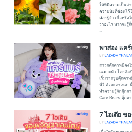
ให้ที่มีความเป็นส
ความนัยที่ซ่อนไว้
ค่อยรู้จัก เชื่อหร
ว่าอะไร หากจะรู้ก
...
พาส่อง แคร์
BY
LAZADA THAILA
สาวกตุ๊กตาหมีคงไม่
เฉพาะตัว โดยศิลป
เริ่มวาดรูปตุ๊กตา
ทีวี ตัวละครเหล่าน
ทำความรู้จักตุ๊กต
Care Bears ตุ๊กตา
7 ไอเดีย ข
BY
LAZADA THAILA