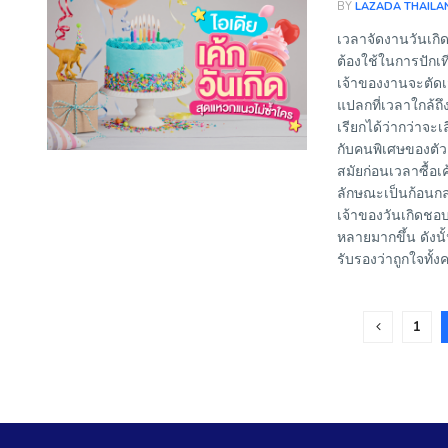
BY
LAZADA THAILA
เวลาจัดงานวันเกิด
ต้องใช้ในการปักเ
เจ้าของงานจะตัดเส
แปลกที่เวลาใกล้ถึ
เรียกได้ว่ากว่าจะ
กับคนพิเศษของตัวเ
สมัยก่อนเวลาซื้อเ
ลักษณะเป็นก้อนกลมห
เจ้าของวันเกิดชอ
หลายมากขึ้น ดังนั
รับรองว่าถูกใจทั้
1