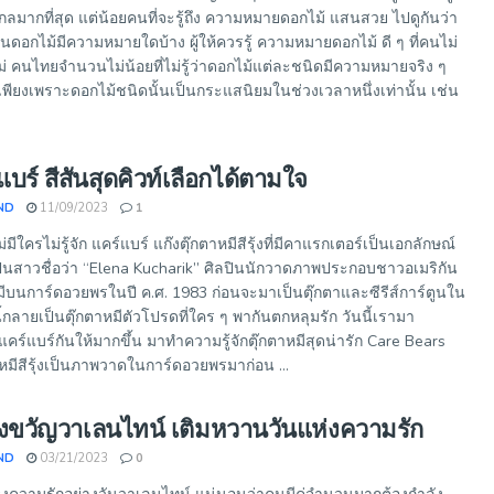
ากลมากที่สุด แต่น้อยคนที่จะรู้ถึง ความหมายดอกไม้ แสนสวย ไปดูกันว่า
ในดอกไม้มีความหมายใดบ้าง ผู้ให้ควรรู้ ความหมายดอกไม้ ดี ๆ ที่คนไม่
ือไม่ คนไทยจำนวนไม่น้อยที่ไม่รู้ว่าดอกไม้แต่ละชนิดมีความหมายจริง ๆ
็เพียงเพราะดอกไม้ชนิดนั้นเป็นกระแสนิยมในช่วงเวลาหนึ่งเท่านั้น เช่น
แบร์ สีสันสุดคิวท์เลือกได้ตามใจ
ND
11/09/2023
1
มีใครไม่รู้จัก แคร์แบร์ แก๊งตุ๊กตาหมีสีรุ้งที่มีคาแรกเตอร์เป็นเอกลักษณ์
ินสาวชื่อว่า “Elena Kucharik” ศิลปินนักวาดภาพประกอบชาวอเมริกัน
หมีบนการ์ดอวยพรในปี ค.ศ. 1983 ก่อนจะมาเป็นตุ๊กตาและซีรีส์การ์ตูนใน
ี้กลายเป็นตุ๊กตาหมีตัวโปรดที่ใคร ๆ พากันตกหลุมรัก วันนี้เรามา
าแคร์แบร์กันให้มากขึ้น มาทำความรู้จักตุ๊กตาหมีสุดน่ารัก Care Bears
หมีสีรุ้งเป็นภาพวาดในการ์ดอวยพรมาก่อน ...
องขวัญวาเลนไทน์ เติมหวานวันแห่งความรัก
ND
03/21/2023
0