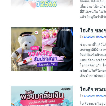
ลักษณะนิสัยและบุค
เลี้ยงง่าย ‘เป็น
ที่ดีได้เช่นกัน ใน
แล้ว ไปดูกันว่ามีวั
ไอเดีย ของข
BY
LAZADA THAILA
ช่วงเวลาที่ใกล้ว
เหล่าญาติพี่น้อง 
ใหม่ บัณฑิตป้ายแดง
แสนเลือกยากเลือก
โอกาสที่ต่างกัน 
ขวัญในวันที่ใครคน
เป็นช่วงส่งผ่านและ
ไอเดีย พวง
BY
LAZADA THAILA
ไอเดียของขวัญรูปแ