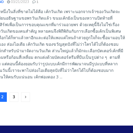
ND
03/21/2023
1
หนึ่งในสิ่งที่ขาดไม่ได้คือ เค้กวันเกิด เพราะนอกจากเจ้าของวันเกิดจะ
ทียนอธิษฐานขอพรวันเกิดแล้ว ขนมเค้กยังเป็นของหวานปิดท้ายที่
ิร์ฟเพื่อเป็นการขอบคุณแขกที่มาร่วมอวยพร ด้วยเหตุนี้จึงไม่ใช่เรื่อง
งวันเกิดของคนสำคัญ หลายคนจึงพิถีพิถันกับการเลือกซื้อเค้กเป็นพิเศษ
เลือกได้ก็หาแล้วหาอีกและต่อให้แพงแค่ไหนถ้าสวยถูกใจก็จะซื้อมามอบให้
อง ส่องไอเดีย เค้กวันเกิด ของขวัญสุดปังที่ไม่ว่าใครได้ไปก็ต้องชอบ
ค้กสำหรับนำมาจัดงานวันเกิด ส่วนใหญ่แล้วก็มักจะเลือกบัตเตอร์เค้กที่มี
รือก้อนสี่เหลี่ยม ตกแต่งด้วยบัตเตอร์ครีมที่บีบเป็นรูปต่าง ๆ ตามที่
บ แต่ตอนนี้ต้องยอมรับว่ารูปแบบเค้กมีการพัฒนาจนมีรูปแบบที่หลาก
้นวันนี้เราจะพาไปส่องไอเดียสุดปังที่ไม่ว่าใครได้ไปก็ต้องชอบมาก
งคนให้คนรับแน่นอน เค้กฟองดอง 3 ...
2
3