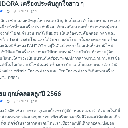
ORA เครื่องประดับถูกใจสาว ๆ
ND
02/03/2023
1
ดับจะช่วยคอมพลีทลุคให้การแต่งตัวดูจัดเต็มและทำให้ภาพรวมการแต่ง
ีกหนึ่งหน้าที่ของเครื่องประดับคือสะท้อนรสนิยม ตอกย้ำตัวตนของผู้สวม
ลกใจว่าทำไมคนจำนวนมากจึงนิยมสวมใส่เครื่องประดับตลอดเวลา และ
ครื่องประดับระดับโลกและได้รับความสนใจมากในกลุ่มคนชอบเครื่อง
ะต้องมีชื่อของ PANDORA อยู่ในลิสต์ เพราะโดดเด่นทั้งด้านดีไซน์
ำให้คนรักเครื่องประดับยกให้เป็นแบรนด์โปรดในใจ ทำความรู้จัก
ม้แพนโดร่าจะเป็นแบรนด์เครื่องประดับที่ถูกกล่าวขานมานาน แต่เชื่อ
นด์ที่ไม่ได้เกิดจากดีไซน์เนอร์เครื่องประดับ แต่เป็นผลงานของสองสามี
อย่าง Winnie Enevoldsen และ Per Enevoldsen ที่เลือกหาเครื่อง
ระเทศต่าง ...
เลย ฤกษ์คลอดลูกปี 2566
ND
01/31/2023
0
ง 2566 เชื่อว่าบรรดาคุณแม่ตั้งครรภ์ผู้มีกำหนดคลอดเจ้าตัวน้อยในปีนี้
ำลังมองหาฤกษ์คลอดลูกมงคล เพื่อเสริมดวงเสริมสิริมงคลให้แม่และเด็ก
ะตั้งแต่ครั้งโบราณกาลมาคนไทยเราเชื่อว่าฤกษ์ที่เด็กคลอดจะบ่งบอก