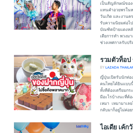
เป็นสัญลักษณ์ของค
แทนคำอวยพรในหลา
วันเกิด และงานครบ
รับความนิยมต่อไ
บัณฑิตป้ายแดงหลัง
เดียการทำ พวงมาล
ช่วงเทศกาลรับปริ
รวมตัวท็อป 
BY
LAZADA THAILA
ญี่ปุ่นเปิดรับนักท่
คนไทยได้ยินแบบนี
ทั้งทีต้องเตรียมก
มีอะไรบ้างนะที่ต้
เหมา เหมามาเลยไม่
กลับมาก็อยู่ไม่ค่อย
ไอเดีย เค้ก