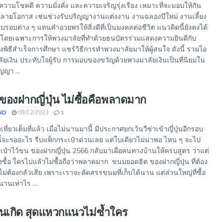
วามโชคดี ความมั่งคั่ง และความเจริญรุ่งเรือง เหมาะที่จะมอบให้กัน
ยโอกาส เช่นช่วงรับปริญญางานแต่งงาน งานฉลองปีใหม่ งานเลี้ยง
รอบต่าง ๆ แทนคำอวยพรให้สิ่งดีที่เป็นมงคลต่อชีวิต แนวคิดนี้ยังคงได้
ปโดยเฉพาะการให้พวงมาลัยที่ทำด้วยธนบัตรร่วมแสดงความยินดีกับ
พิธีสำเร็จการศึกษา แชร์วิธีการทำพวงมาลัยมาให้ผู้สนใจ ดังนี้ รวมไอ
ัยเงิน ประทับใจผู้รับ การมอบของขวัญด้วยพวงมาลัยเงินเป็นที่นิยมใน
ญญา ...
ของฝากญี่ปุ่น ไม่ซื้อคือพลาดมาก
ND
09/12/2023
1
องเที่ยวเต็มที่แล้ว เมื่อไม่นานมานี้ มีประกาศยกเว้นวีซ่าเข้าญี่ปุ่นอีกรอบ
้จะรออะไร รีบแพ็กกระเป๋าด่วนเลย แต่ใบเดียวไม่น่าพอ ไหน ๆ จะไป
ระเป๋าไว้ขน ของฝากญี่ปุ่น 2566 กลับมาเผื่อคนทางบ้านให้ครบสูตร ว่าแต่
องซื้อ ใครไปแล้วไม่ซื้อถือว่าพลาดมาก ขนมยอดฮิต ของฝากญี่ปุ่น ที่ต้อง
ต้องกลัวเสีย เพราะเราจะคัดสรรขนมที่เก็บได้นาน แต่ส่วนใหญ่ที่ซื้อ
นานเท่าไร ...
วันเกิด สุดแหวกแนวไม่ซ้ำใคร