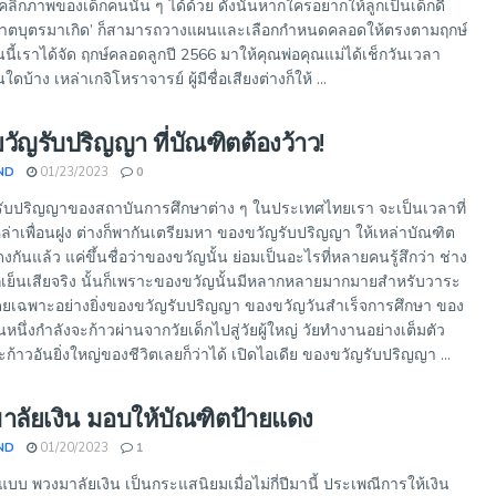
ลิกภาพของเด็กคนนั้น ๆ ได้ด้วย ดังนั้นหากใครอยากให้ลูกเป็นเด็กดี
อภิชาตบุตรมาเกิด’ ก็สามารถวางแผนและเลือกกำหนดคลอดให้ตรงตามฤกษ์
วันนี้เราได้จัด ฤกษ์คลอดลูกปี 2566 มาให้คุณพ่อคุณแม่ได้เช็กวันเวลา
นใดบ้าง เหล่าเกจิโหราจารย์ ผู้มีชื่อเสียงต่างก็ให้ ...
วัญรับปริญญา ที่บัณฑิตต้องว้าว!
ND
01/23/2023
0
ันรับปริญญาของสถาบันการศึกษาต่าง ๆ ในประเทศไทยเรา จะเป็นเวลาที่
เหล่าเพื่อนฝูง ต่างก็พากันเตรียมหา ของขวัญรับปริญญา ให้เหล่าบัณฑิต
กันแล้ว แค่ขึ้นชื่อว่าของขวัญนั้น ย่อมเป็นอะไรที่หลายคนรู้สึกว่า ช่าง
เย็นเสียจริง นั้นก็เพราะของขวัญนั้นมีหลากหลายมากมายสำหรับวาระ
โดยเฉพาะอย่างยิ่งของขวัญรับปริญญา ของขวัญวันสำเร็จการศึกษา ของ
หนึ่งกำลังจะก้าวผ่านจากวัยเด็กไปสู่วัยผู้ใหญ่ วัยทำงานอย่างเต็มตัว
ก้าวอันยิ่งใหญ่ของชีวิตเลยก็ว่าได้ เปิดไอเดีย ของขวัญรับปริญญา ...
มาลัยเงิน มอบให้บัณฑิตป้ายแดง
ND
01/20/2023
1
บบ พวงมาลัยเงิน เป็นกระแสนิยมเมื่อไม่กี่ปีมานี้ ประเพณีการให้เงิน