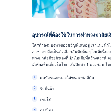
อุปกรณ์ที่ต้องใช้ในการทำพวงมาลัยเง
ใครกำลังมองหาของขวัญพิเศษอยู่ เราแนะนำไอเ
ลาซาด้า ถือเป็นตัวเลือกอันดับต้น ๆ ไอเดียนี้บ
พวงมาลัยด้วยตัวเองก็เป็นไอเดียที่สร้างสรรค์ จ
มีเพียงชิ้นเดียวในโลก เริ่มฝึกทำ 1 พวงก่อน โด
ธนบัตรและซองใส่ขนาดพอดีกัน
ริบบิ้นผ้า
เทปใส
กรรไกร