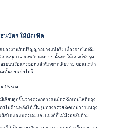
ส่ธนบัตร ให้บัณฑิต
ากาศของงานรับปริญญาอย่างแท้จริง เนื่องจากไอเดีย
วช งานบุญ และเทศกาลต่าง ๆ นั้นทำให้แบงก์ชำรุด
็นรอยยับหรือแกะออกแล้วฉีกขาดเสียหาย ขอแนะนำ
ามขั้นตอนต่อไปนี้
 x 15 ซ.ม.
้เสียบลูกชิ้นวางตรงกลางธนบัตร ฉีกเทปใสติดถุง
บัตรไปด้านหลังให้เป็นรูปทรงกรวย ติดเทปกาวบนถุง
มผัสโดนธนบัตรเลยและแบงก์ก็ไม่มีรอยยับด้วย
การให้เป็นของขวัญก่อนและแลกธนบัตรใหม่ ๆ เอา