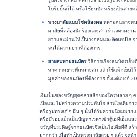
รูปครึ่งวงกลม คลี่กระจายเป็นรูปวงกลมอย
โบริบบิ้นก็ได้ หรือใช้ธนบัตรเรียงเป็นสายค
พวงมาลัยแบบโซ่คล้องคอ
หลายคนอาจพบเห
มาลัยที่คล้องนักร้องและสาวรำวงตามงานว
ยาวและม้วนให้เป็นวงกลมและติดเทปใส จากน
จนได้ความยาวที่ต้องการ
สายสะพายธนบัตร
วิธีการเรียงธนบัตรเย็บ
หาความยาวที่เหมาะสม แล้วใช้แม็กเย็บไว้ รู
มูลค่าของธนบัตรที่ต้องการ ตั้งแต่แบงก์ 
เงินเป็นของขวัญสุดคลาสสิกของใครหลาย ๆ คน แ
เบื่อและไม่สร้างความประทับใจ ส่วนไอเดียการนำ
หรือรูปทรงเก๋ ๆ อื่น ๆ นั้นได้รับความนิยมมากแ
หรือมีรอยแม็กเป็นปัญหาเวลาเข้าตู้เอทีเอ็มแล
ขวัญที่ประดิษฐ์จากธนบัตรจึงเป็นไอเดียที่ดี ส
มากกว่า เมื่อทำเป็นพวงมาลัยสวย ๆ แล้ว จะน