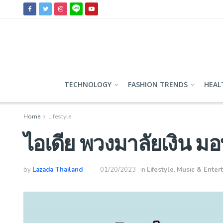
TECHNOLOGY
FASHION TRENDS
HEAL
Home
Lifestyle
ไอเดีย พวงมาลัยเงิน ม
by
Lazada Thailand
01/20/2023
in
Lifestyle
,
Music & Enter