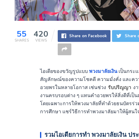
55
420
Share on Facebook
Share o
SHARES
VIEWS
ไอเดียของขวัญรูปแบบ
พวงมาลัยเงิน
เป็นกระแสน
สัญลักษณ์ของความโชคดี ความมั่งคั่ง และควา
อวยพรในหลายโอกาส เช่นช่วง
รับปริญญา
งา
งานครบรอบต่าง ๆ แทนคำอวยพรให้สิ่งดีที่เป็นม
โดยเฉพาะการให้พวงมาลัยที่ทำด้วยธนบัตรร่วม
การศึกษา แชร์วิธีการทำพวงมาลัยมาให้ผู้สนใจ ด
รวมไอเดียการทำ
พวงมาลัยเงิน
ประท