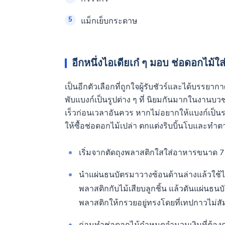
แม็กเย็บกระดาษ
อีกหนึ่งไอเดียเก๋ ๆ มอบ ช่อดอกไม้ใ
เป็นอีกตัวเลือกที่ถูกใจผู้รับชัวร์และได้บรรย
พับแบงก์เป็นรูปต่าง ๆ ที่ นิยมกันมากในงานบ
เร็วก่อนเวลาอันควร หากไม่อยากให้แบงก์เป
ให้ซื้อช่อดอกไม้เปล่า ตกแต่งริบบิ้นโบและทำต
เริ่มจากตัดถุงพลาสติกใสใส่อาหารขนาด 7
นำแผ่นธนบัตรมาวางซ้อนด้านล่างแล้วใช้ไม
พลาสติกกับไม้เสียบลูกชิ้น แล้วดันแผ่นธน
พลาสติกให้กรวยอยู่ทรงโดยที่เทปกาวไม่สั
ก่อนทำช่อดอกไม้กำหนดจำนวนเงินที่ต้อง