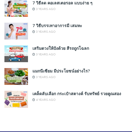
7 วิธีลด คอเลสเตอรอล แบบง่าย ๆ
3 YEARS AGO
7 วิธีบรรเทาอาการมี เสมหะ
3 YEARS AGO
เสริมดวงให้ปังด้วย สีรถถูกโฉลก
3 YEARS AGO
แมกนีเซียม มีประโยชน์อย่างไร?
3 YEARS AGO
เคล็ดลับเลือก กระเป๋าสตางค์ รับทรัพย์ รวยคูณสอง
4 YEARS AGO