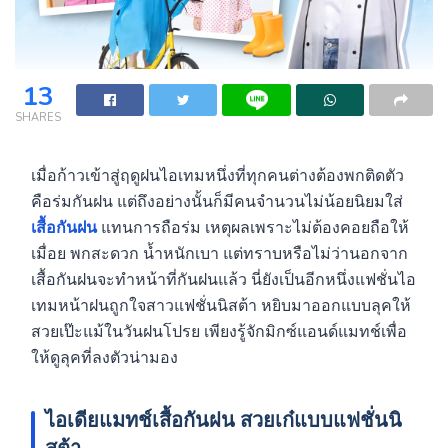
13
SHARES
เมื่อก้าวเข้าสู่ฤดูฝนไอเทมหนึ่งที่ทุกคนต่างต้องพกติดตัว
คือร่มกันฝน แต่ถึงอย่างนั้นก็มีคนจำนวนไม่น้อยนิยมใส่
เสื้อกันฝน
แทนการถือร่ม เหตุผลเพราะไม่ต้องคอยถือให้
เมื่อย พกสะดวก น้ำหนักเบา แต่ทราบหรือไม่ว่านอกจาก
เสื้อกันฝนจะทำหน้าที่กันฝนแล้ว นี่ยังเป็นอีกหนึ่งแฟชั่นไอ
เทมหน้าฝนถูกใจสาวแฟชั่นนิสต้า หยิบมาออกแบบลุคให้
สวยเป๊ะแม้ในวันฝนโปรย เพียงรู้จักมิกซ์แอนด์แมทช์เพื่อ
ให้ดูลุคที่ลงตัวน่ามอง
ไอเดียแมทช์เสื้อกันฝน สวยเก๋แบบแฟชั่นนิ