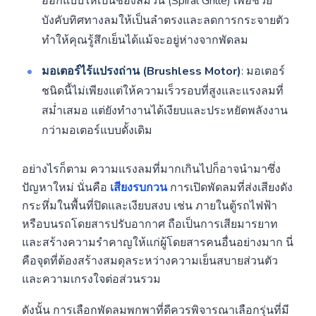
ออกแบบให้เป็นช่องลมวน (Spiral Grille) เพื่อช่วย
บังคับทิศทางลมให้เป็นลำตรงและลดการกระจายตัว
ทำให้คุณรู้สึกเย็นได้แม้จะอยู่ห่างจากพัดลม
มอเตอร์ไร้แปรงถ่าน (Brushless Motor)
: มอเตอร์
ชนิดนี้ไม่เพียงแต่ให้ความเร็วรอบที่สูงและแรงลมที่
สม่ำเสมอ แต่ยังทำงานได้เงียบและประหยัดพลังงาน
กว่ามอเตอร์แบบดั้งเดิม
อย่างไรก็ตาม ความแรงลมที่มากเกินไปก็อาจนำมาซึ่ง
ปัญหาใหม่ นั่นคือ
เสียงรบกวน
การเปิดพัดลมที่ส่งเสียงดัง
กระหึ่มในพื้นที่ปิดและเงียบสงบ เช่น ภายในตู้รถไฟฟ้า
หรือบนรถโดยสารปรับอากาศ ถือเป็นการเสียมารยาท
และสร้างความรำคาญให้แก่ผู้โดยสารคนอื่นอย่างมาก นี่
คือจุดที่ต้องสร้างสมดุลระหว่างความเย็นสบายส่วนตัว
และความเกรงใจต่อส่วนรวม
ดังนั้น การเลือกพัดลมพกพาที่ดีควรพิจารณาเลือกรุ่นที่มี