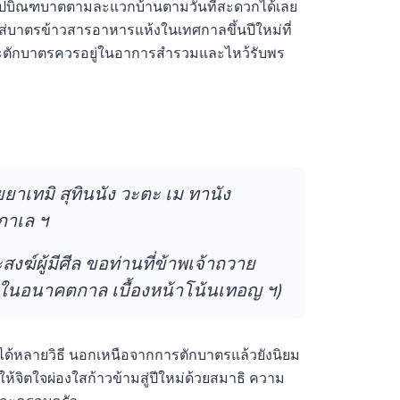
่ไปบิณฑบาตตามละแวกบ้านตามวันที่สะดวกได้เลย
่บาตรข้าวสารอาหารแห้งในเทศกาลขึ้นปีใหม่ที่
 ขณะตักบาตรควรอยู่ในอาการสำรวมและไหว้รับพร
ิยยาเทมิ สุทินนัง วะตะ เม ทานัง
กาเล ฯ
ฆ์ผู้มีศีล ขอท่านที่ข้าพเจ้าถวาย
น ในอนาคตกาล เบื้องหน้าโน้นเทอญ ฯ)
ทำได้หลายวิธี นอกเหนือจากการตักบาตรแล้วยังนิยม
้จิตใจผ่องใสก้าวข้ามสู่ปีใหม่ด้วยสมาธิ ความ