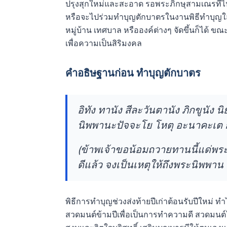
ปรุงสุกใหม่และสะอาด รอพระภิกษุสามเณรที
หรือจะไปร่วมทำบุญตักบาตรในงานพิธีทำบุญใส
หมู่บ้าน เทศบาล หรือองค์ต่างๆ จัดขึ้นก็ได้
เพื่อความเป็นสิริมงคล
คำอธิษฐานก่อน ทำบุญตักบาตร
อิทัง ทานัง สีละวันตานัง ภิกขูนัง น
นิพพานะปัจจะโย โหตุ อะนาคะเต 
(ข้าพเจ้าขอน้อมถวายทานนี้แด่พระสง
ดีแล้ว จงเป็นเหตุให้ถึงพระนิพพา
พิธีการทำบุญช่วงส่งท้ายปีเก่าต้อนรับปีใหม่ 
สวดมนต์ข้ามปีเพื่อเป็นการทำความดี สวดมนต์ให