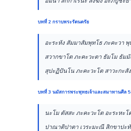
อิมินา สักกาเรนะ สังฆัง อะภิปูชะยา
บทที่ 2 กราบพระรัตนตรัย
อะระหัง สัมมาสัมพุทโธ ภะคะวา พุท
สวากขาโต ภะคะวะตา ธัมโม ธัมมัง
สุปะฏิปันโน ภะคะวะโต สาวะกะสังโ
บทที่ 3 นมัสการพระพุทธเจ้าและสมาทานศีล 
นะโม ตัสสะ ภะคะวะโต อะระหะโต ส
ปาณาติปาตา เวระมะณี สิกขาปะทั