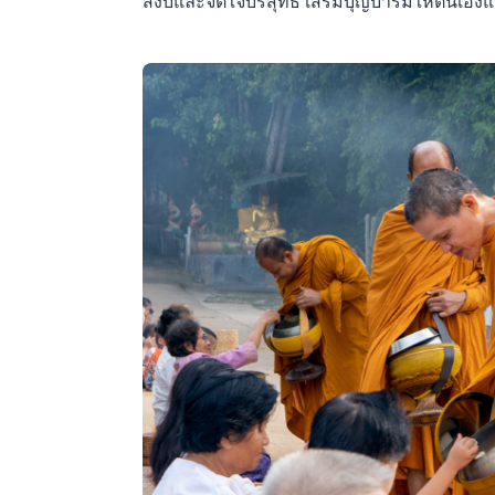
สงบและจิตใจบริสุทธิ์ เสริมบุญบารมีให้ตนเอ