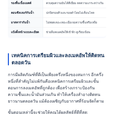
รองพื้นเนื้อแมตต์
ควบคุมความมันได้ดีเยี่ยม ลดความเงาระหว่างวัน
สูง
คอนซีลเลอร์กันน้ำ
ปกปิดรอยสิวและรอยดำโดยไม่เลื่อนไหล
ปา
มาสคาร่ากันน้ำ
ไม่หยดเลอะเทอะเมื่อเจอความชื้นหรือเหงื่อ
สูง
แป้งตั้งหน้าแบบละเอียด
ช่วยล็อคเมคอัพให้เข้าผิว ดูเรียบเนียน
ปา
เทคนิคการเตรียมผิวและลงเมคอัพให้ติดทน
ตลอดวัน
การมีผลิตภัณฑ์ที่ดีเป็นเพียงครึ่งหนึ่งของสมการ อีกครึ่ง
หนึ่งที่สำคัญไม่แพ้กันคือเทคนิคการเตรียมผิวและขั้น
ตอนการลงเมคอัพที่ถูกต้อง เพื่อสร้างเกราะป้องกัน
ความชื้นและน้ำมันส่วนเกิน ทำให้เครื่องสำอางติดทน
ยาวนานตลอดวัน แม้ต้องเผชิญกับอากาศที่ร้อนจัดก็ตาม
ขั้นตอนเหล่านี้จะช่วยให้คุณได้ผลลัพธ์ที่ดีที่สุด: