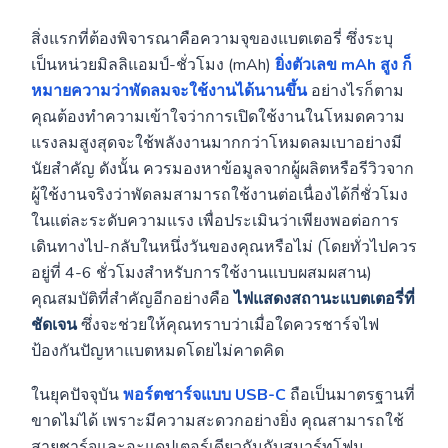
สิ่งแรกที่ต้องพิจารณาคือความจุของแบตเตอรี่ ซึ่งระบุ
เป็นหน่วยมิลลิแอมป์-ชั่วโมง (mAh)
ยิ่งตัวเลข mAh สูง ก็
หมายความว่าพัดลมจะใช้งานได้นานขึ้น
อย่างไรก็ตาม
คุณต้องทำความเข้าใจว่าการเปิดใช้งานในโหมดความ
แรงลมสูงสุดจะใช้พลังงานมากกว่าโหมดลมเบาอย่างมี
นัยสำคัญ ดังนั้น ควรมองหาข้อมูลจากผู้ผลิตหรือรีวิวจาก
ผู้ใช้งานจริงว่าพัดลมสามารถใช้งานต่อเนื่องได้กี่ชั่วโมง
ในแต่ละระดับความแรง เพื่อประเมินว่าเพียงพอต่อการ
เดินทางไป-กลับในหนึ่งวันของคุณหรือไม่ (โดยทั่วไปควร
อยู่ที่ 4-6 ชั่วโมงสำหรับการใช้งานแบบผสมผสาน)
คุณสมบัติที่สำคัญอีกอย่างคือ
ไฟแสดงสถานะแบตเตอรี่ที่
ชัดเจน
ซึ่งจะช่วยให้คุณทราบว่าเมื่อใดควรชาร์จไฟ
ป้องกันปัญหาแบตหมดโดยไม่คาดคิด
ในยุคปัจจุบัน
พอร์ตชาร์จแบบ USB-C
ถือเป็นมาตรฐานที่
ขาดไม่ได้ เพราะมีความสะดวกอย่างยิ่ง คุณสามารถใช้
สายชาร์จและอะแดปเตอร์เดียวกันกับสมาร์ทโฟน