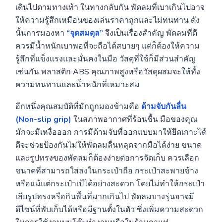
เดินไปตามทางเท้า ในทางกลับกัน พัดลมที่เบาเกินไปอาจ
ให้ความรู้สึกเหมือนของเล่นราคาถูกและไม่ทนทาน ดัง
นั้นการมองหา
“จุดสมดุล”
จึงเป็นเรื่องสำคัญ พัดลมที่ดี
ควรมีน้ำหนักเบาพอที่จะถือได้สบายๆ แต่ก็ต้องให้ความ
รู้สึกที่แข็งแรงและมั่นคงในมือ วัสดุที่ใช้ก็มีส่วนสำคัญ
เช่นกัน พลาสติก ABS คุณภาพสูงหรือวัสดุผสมจะให้ทั้ง
ความทนทานและน้ำหนักที่เหมาะสม
อีกหนึ่งคุณสมบัติที่มักถูกมองข้ามคือ
ด้ามจับกันลื่น
(Non-slip grip)
ในสภาพอากาศที่ร้อนชื้น มือของคุณ
มักจะมีเหงื่อออก การมีด้ามจับที่ออกแบบมาให้ยึดเกาะได้
ดีจะช่วยป้องกันไม่ให้พัดลมลื่นหลุดจากมือได้ง่าย ขนาด
และรูปทรงของพัดลมก็ต้องง่ายต่อการจัดเก็บ ควรเลือก
ขนาดที่สามารถใส่ลงในกระเป๋าถือ กระเป๋าสะพายข้าง
หรือแม้แต่กระเป๋าเป้ได้อย่างสะดวก โดยไม่ทำให้กระเป๋า
เสียรูปทรงหรือกินพื้นที่มากเกินไป พัดลมบางรุ่นอาจมี
ดีไซน์ที่พับเก็บได้หรือมีฐานตั้งในตัว ซึ่งเพิ่มความสะดวก