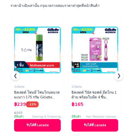
ราคาอ้างอิงเท่านั้น กรุณาตรวจสอบราคาล่าสุดที่หน้าสินค้า
❮
❯
Gillette
Gillette
Gil
ยิลเลตต์ โฟมมี่ โฟมโกนหนวด
ยิลเลตต์ วีนัส ซอฟต์ มีดโกน 1
[สิ
มะนาว 175 กรัม Gillette
ด้าม พร้อมใบมีด 4 ชิ้น
แพค
Foamy Lime Shave Foam
Gillette Venus soft
ใบม
฿239
฿165
฿
-11%
175 g.
Womens Razor 1 Handle +
…
฿269
มีสินค้า
Hair Removal Accessories
มีสิ
มีสินค้า
Shaving & Grooming
รับได้ที่ Lazada
รับได้ที่ Lazada