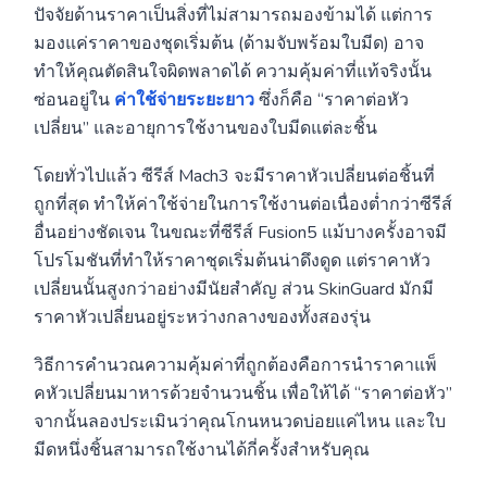
ปัจจัยด้านราคาเป็นสิ่งที่ไม่สามารถมองข้ามได้ แต่การ
มองแค่ราคาของชุดเริ่มต้น (ด้ามจับพร้อมใบมีด) อาจ
ทำให้คุณตัดสินใจผิดพลาดได้ ความคุ้มค่าที่แท้จริงนั้น
ซ่อนอยู่ใน
ค่าใช้จ่ายระยะยาว
ซึ่งก็คือ “ราคาต่อหัว
เปลี่ยน” และอายุการใช้งานของใบมีดแต่ละชิ้น
โดยทั่วไปแล้ว ซีรีส์ Mach3 จะมีราคาหัวเปลี่ยนต่อชิ้นที่
ถูกที่สุด ทำให้ค่าใช้จ่ายในการใช้งานต่อเนื่องต่ำกว่าซีรีส์
อื่นอย่างชัดเจน ในขณะที่ซีรีส์ Fusion5 แม้บางครั้งอาจมี
โปรโมชันที่ทำให้ราคาชุดเริ่มต้นน่าดึงดูด แต่ราคาหัว
เปลี่ยนนั้นสูงกว่าอย่างมีนัยสำคัญ ส่วน SkinGuard มักมี
ราคาหัวเปลี่ยนอยู่ระหว่างกลางของทั้งสองรุ่น
วิธีการคำนวณความคุ้มค่าที่ถูกต้องคือการนำราคาแพ็
คหัวเปลี่ยนมาหารด้วยจำนวนชิ้น เพื่อให้ได้ “ราคาต่อหัว”
จากนั้นลองประเมินว่าคุณโกนหนวดบ่อยแค่ไหน และใบ
มีดหนึ่งชิ้นสามารถใช้งานได้กี่ครั้งสำหรับคุณ