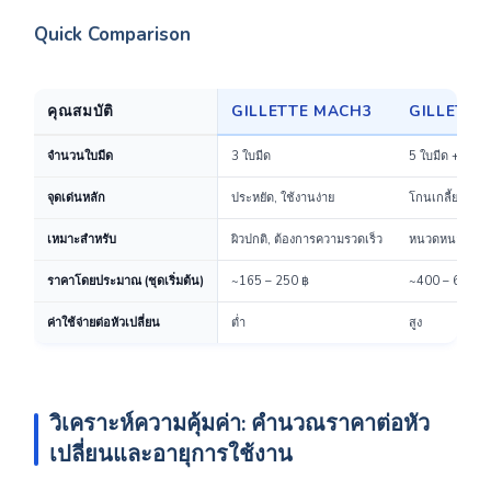
Quick Comparison
คุณสมบัติ
GILLETTE MACH3
GILLETTE
จำนวนใบมีด
3 ใบมีด
5 ใบมีด + 1 Tr
จุดเด่นหลัก
ประหยัด, ใช้งานง่าย
โกนเกลี้ยงเกลา,
เหมาะสำหรับ
ผิวปกติ, ต้องการความรวดเร็ว
หนวดหนา, ต้อง
ราคาโดยประมาณ (ชุดเริ่มต้น)
~165 – 250 ฿
~400 – 600 ฿
ค่าใช้จ่ายต่อหัวเปลี่ยน
ต่ำ
สูง
วิเคราะห์ความคุ้มค่า: คำนวณราคาต่อหัว
เปลี่ยนและอายุการใช้งาน