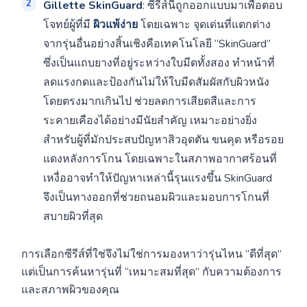
Gillette SkinGuard
: ซีรีส์นี้ถูกออกแบบมาเพื่อตอบ
โจทย์ผู้ที่มี
ผิวแพ้ง่าย
โดยเฉพาะ จุดเด่นที่แตกต่าง
จากรุ่นอื่นอย่างสิ้นเชิงคือเทคโนโลยี “SkinGuard”
ซึ่งเป็นแถบยางที่อยู่ระหว่างใบมีดทั้งสอง ทำหน้าที่
ลดแรงกดและป้องกันไม่ให้ใบมีดสัมผัสกับผิวหนัง
โดยตรงมากเกินไป ช่วยลดการเสียดสีและการ
ระคายเคืองได้อย่างมีนัยสำคัญ เหมาะอย่างยิ่ง
สำหรับผู้ที่มักประสบปัญหาสิวอุดตัน ขนคุด หรือรอย
แดงหลังการโกน โดยเฉพาะในสภาพอากาศร้อนที่
เหงื่ออาจทำให้ปัญหาเหล่านี้รุนแรงขึ้น SkinGuard
จึงเป็นทางออกที่ช่วยถนอมผิวและมอบการโกนที่
สบายผิวที่สุด
การเลือกซีรีส์ที่ใช่จึงไม่ใช่การมองหาว่ารุ่นไหน “ดีที่สุด”
แต่เป็นการค้นหารุ่นที่ “เหมาะสมที่สุด” กับความต้องการ
และสภาพผิวของคุณ