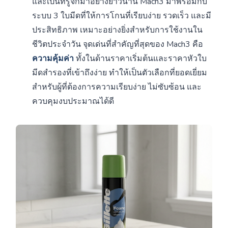
และเป็นที่รู้จักมาอย่างยาวนาน Mach3 มาพร้อมกับ
ระบบ 3 ใบมีดที่ให้การโกนที่เรียบง่าย รวดเร็ว และมี
ประสิทธิภาพ เหมาะอย่างยิ่งสำหรับการใช้งานใน
ชีวิตประจำวัน จุดเด่นที่สำคัญที่สุดของ Mach3 คือ
ความคุ้มค่า
ทั้งในด้านราคาเริ่มต้นและราคาหัวใบ
มีดสำรองที่เข้าถึงง่าย ทำให้เป็นตัวเลือกที่ยอดเยี่ยม
สำหรับผู้ที่ต้องการความเรียบง่าย ไม่ซับซ้อน และ
ควบคุมงบประมาณได้ดี