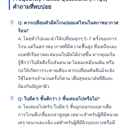
คำถามที่พบบ่อย
Q: ควรเปลี่ยนหัวมีดโกนบ่อยแค่ไหนในสภาพอากาศ
ร้อน?
A: โดยทั่วไปแนะนำให้เปลี่ยนทุกๆ 5-7 ครั้งของการ
โกน แต่ในสภาพอากาศที่มีความชื้นสูง ซึ่งเหงื่อและ
แบคทีเรียอาจสะสมบนใบมีดได้ง่ายขึ้น หากคุณเริ่ม
รู้สึกว่าใบมีดดึงรั้งเส้นหนวด ไม่คมเหมือนเดิม หรือ
ก่อให้เกิดการระคายเคือง ควรเปลี่ยนทันทีแม้จะยัง
ใช้ไม่ครบจำนวนครั้งก็ตาม เพื่อสุขอนามัยที่ดีและ
ป้องกันปัญหาผิว
Q: ใบมีด 5 ชั้นดีกว่า 3 ชั้นเสมอไปหรือไม่?
A: ไม่เสมอไปครับ ใบมีด 5 ชั้นถูกออกแบบมาเพื่อ
การโกนที่เกลี้ยงเกลาสูงสุด เหมาะสำหรับผู้ที่มีหนวด
เคราหนาและแข็ง แต่สำหรับผู้ที่มีผิวบอบบางหรือมี