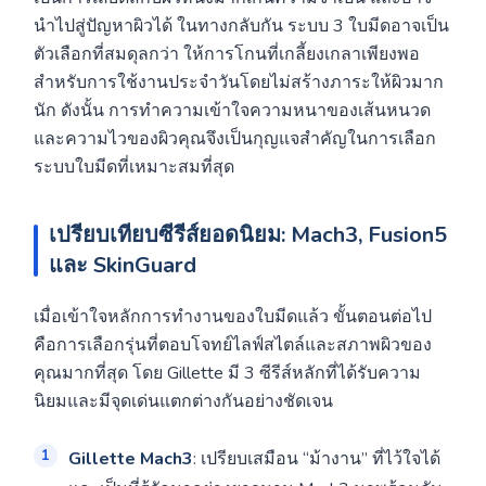
นำไปสู่ปัญหาผิวได้ ในทางกลับกัน ระบบ 3 ใบมีดอาจเป็น
ตัวเลือกที่สมดุลกว่า ให้การโกนที่เกลี้ยงเกลาเพียงพอ
สำหรับการใช้งานประจำวันโดยไม่สร้างภาระให้ผิวมาก
นัก ดังนั้น การทำความเข้าใจความหนาของเส้นหนวด
และความไวของผิวคุณจึงเป็นกุญแจสำคัญในการเลือก
ระบบใบมีดที่เหมาะสมที่สุด
เปรียบเทียบซีรีส์ยอดนิยม: Mach3, Fusion5
และ SkinGuard
เมื่อเข้าใจหลักการทำงานของใบมีดแล้ว ขั้นตอนต่อไป
คือการเลือกรุ่นที่ตอบโจทย์ไลฟ์สไตล์และสภาพผิวของ
คุณมากที่สุด โดย Gillette มี 3 ซีรีส์หลักที่ได้รับความ
นิยมและมีจุดเด่นแตกต่างกันอย่างชัดเจน
Gillette Mach3
: เปรียบเสมือน “ม้างาน” ที่ไว้ใจได้