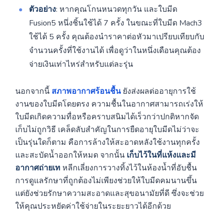
ตัวอย่าง
: หากคุณโกนหนวดทุกวัน และใบมีด
Fusion5 หนึ่งชิ้นใช้ได้ 7 ครั้ง ในขณะที่ใบมีด Mach3
ใช้ได้ 5 ครั้ง คุณต้องนำราคาต่อหัวมาเปรียบเทียบกับ
จำนวนครั้งที่ใช้งานได้ เพื่อดูว่าในหนึ่งเดือนคุณต้อง
จ่ายเงินเท่าไหร่สำหรับแต่ละรุ่น
นอกจากนี้
สภาพอากาศร้อนชื้น
ยังส่งผลต่ออายุการใช้
งานของใบมีดโดยตรง ความชื้นในอากาศสามารถเร่งให้
ใบมีดเกิดความทื่อหรือคราบสนิมได้เร็วกว่าปกติหากจัด
เก็บไม่ถูกวิธี เคล็ดลับสำคัญในการยืดอายุใบมีดไม่ว่าจะ
เป็นรุ่นใดก็ตาม คือการล้างให้สะอาดหลังใช้งานทุกครั้ง
และสะบัดน้ำออกให้หมด จากนั้น
เก็บไว้ในที่แห้งและมี
อากาศถ่ายเท
หลีกเลี่ยงการวางทิ้งไว้ในห้องน้ำที่อับชื้น
การดูแลรักษาที่ถูกต้องไม่เพียงช่วยให้ใบมีดคมนานขึ้น
แต่ยังช่วยรักษาความสะอาดและสุขอนามัยที่ดี ซึ่งจะช่วย
ให้คุณประหยัดค่าใช้จ่ายในระยะยาวได้อีกด้วย