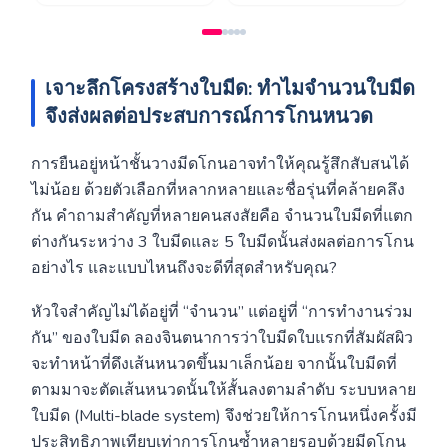
เจาะลึกโครงสร้างใบมีด: ทำไมจำนวนใบมีด
จึงส่งผลต่อประสบการณ์การโกนหนวด
การยืนอยู่หน้าชั้นวางมีดโกนอาจทำให้คุณรู้สึกสับสนได้
ไม่น้อย ด้วยตัวเลือกที่หลากหลายและชื่อรุ่นที่คล้ายคลึง
กัน คำถามสำคัญที่หลายคนสงสัยคือ จำนวนใบมีดที่แตก
ต่างกันระหว่าง 3 ใบมีดและ 5 ใบมีดนั้นส่งผลต่อการโกน
อย่างไร และแบบไหนถึงจะดีที่สุดสำหรับคุณ?
หัวใจสำคัญไม่ได้อยู่ที่ “จำนวน” แต่อยู่ที่ “การทำงานร่วม
กัน” ของใบมีด ลองจินตนาการว่าใบมีดใบแรกที่สัมผัสผิว
จะทำหน้าที่ดึงเส้นหนวดขึ้นมาเล็กน้อย จากนั้นใบมีดที่
ตามมาจะตัดเส้นหนวดนั้นให้สั้นลงตามลำดับ ระบบหลาย
ใบมีด (Multi-blade system) จึงช่วยให้การโกนหนึ่งครั้งมี
ประสิทธิภาพเทียบเท่าการโกนซ้ำหลายรอบด้วยมีดโกน