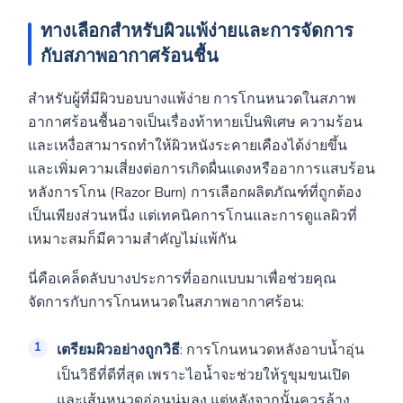
ทางเลือกสำหรับผิวแพ้ง่ายและการจัดการ
กับสภาพอากาศร้อนชื้น
สำหรับผู้ที่มีผิวบอบบางแพ้ง่าย การโกนหนวดในสภาพ
อากาศร้อนชื้นอาจเป็นเรื่องท้าทายเป็นพิเศษ ความร้อน
และเหงื่อสามารถทำให้ผิวหนังระคายเคืองได้ง่ายขึ้น
และเพิ่มความเสี่ยงต่อการเกิดผื่นแดงหรืออาการแสบร้อน
หลังการโกน (Razor Burn) การเลือกผลิตภัณฑ์ที่ถูกต้อง
เป็นเพียงส่วนหนึ่ง แต่เทคนิคการโกนและการดูแลผิวที่
เหมาะสมก็มีความสำคัญไม่แพ้กัน
นี่คือเคล็ดลับบางประการที่ออกแบบมาเพื่อช่วยคุณ
จัดการกับการโกนหนวดในสภาพอากาศร้อน:
เตรียมผิวอย่างถูกวิธี
: การโกนหนวดหลังอาบน้ำอุ่น
เป็นวิธีที่ดีที่สุด เพราะไอน้ำจะช่วยให้รูขุมขนเปิด
และเส้นหนวดอ่อนนุ่มลง แต่หลังจากนั้นควรล้าง