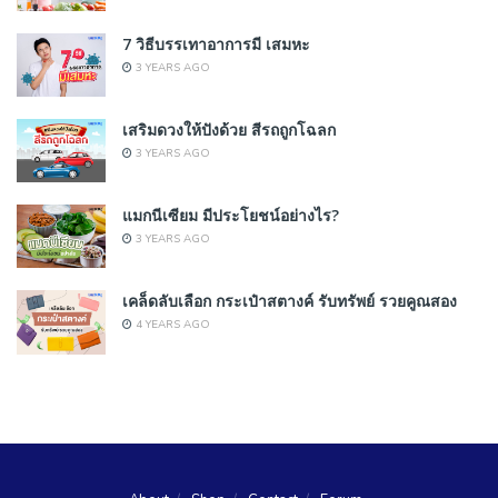
7 วิธีบรรเทาอาการมี เสมหะ
3 YEARS AGO
เสริมดวงให้ปังด้วย สีรถถูกโฉลก
3 YEARS AGO
แมกนีเซียม มีประโยชน์อย่างไร?
3 YEARS AGO
เคล็ดลับเลือก กระเป๋าสตางค์ รับทรัพย์ รวยคูณสอง
4 YEARS AGO