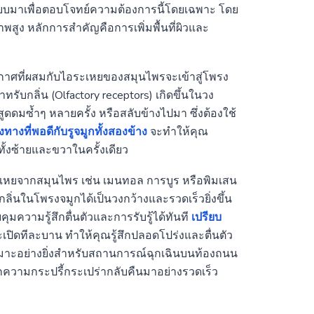
กแบบมาเพื่อตอบโจทย์ความต้องการนี้โดยเฉพาะ โดย
าพสูง หลักการสำคัญคือการเพิ่มพื้นที่ผิวและ
ากาศที่ผสมกับไอระเหยของสมุนไพรจะเข้าสู่โพรง
รับกลิ่น (Olfactory receptors) เกิดขึ้นในวง
งสูดดมซ้ำๆ หลายครั้ง หรือสลับข้างไปมา ซึ่งต้องใช้
ทางที่พอดีกับรูจมูกทั้งสองข้าง
จะทำให้คุณ
ั้งซ้ายและขวาในครั้งเดียว
เหยจากสมุนไพร เช่น เมนทอล การบูร หรือพิมเสน
่นในโพรงจมูกได้เป็นวงกว้างและรวดเร็วยิ่งขึ้น
ความรู้สึกตื่นตัวและการรับรู้ได้ทันที
เปรียบ
เปิดทีละบาน ทำให้คุณรู้สึกปลอดโปร่งและตื่นตัว
ึงเหมาะอย่างยิ่งสำหรับสถานการณ์ฉุกเฉินบนท้องถนน
รียกความกระปรี้กระเปร่ากลับคืนมาอย่างรวดเร็ว