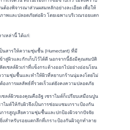
เร่งด่วน ทั้งในเรื่องการซึมซาบเร็ว ไม่ทิ้งคราบ
ป็นต้องพิจารณาส่วนผสมหลักอย่างละเอียด เพื่อให้
ิทธิภาพและปลอดภัยต่อผิว โดยเฉพาะบริเวณรอยแตก
หล่านี้ ได้แก่:
ยเป็นสารให้ความชุ่มชื้น (Humectant) ที่มี
ู่ผิวและกักเก็บไว้ได้ดี นอกจากนี้ยังมีคุณสมบัติ
ผลัดเซลล์ผิวเก่าที่แข็งกระด้างออกไปอย่างอ่อนโยน
ความชุ่มชื้นและทำให้ผิวที่หยาบกร้านนุ่มลงโดยไม่
ี่ต้องการผลลัพธ์ที่รวดเร็วแต่ยังคงความปลอดภัย
เซลล์ผิวของคุณคืออิฐ เซราไมด์ก็เปรียบเสมือนปูน
เซราไมด์ให้กับผิวจึงเป็นการซ่อมแซมเกราะป้องกัน
งกันการสูญเสียความชุ่มชื้นและปกป้องผิวจากปัจจัย
ยิ่งสำหรับรอยแตกลึกที่เกราะป้องกันผิวถูกทำลาย