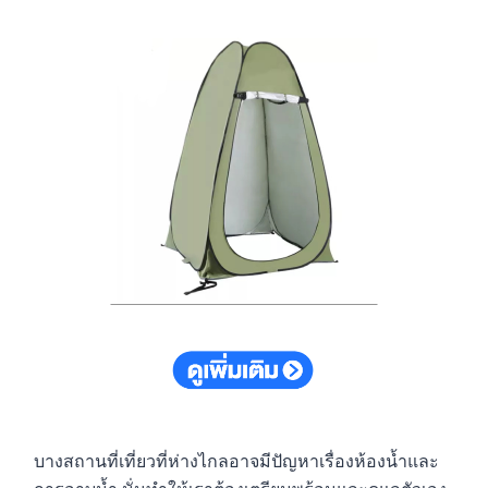
บางสถานที่เที่ยวที่ห่างไกลอาจมีปัญหาเรื่องห้องน้ำและ