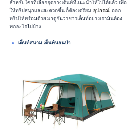
สำหรับใครที่เลือกจุดกางเต็นท์ที่แนะนำให้ไปได้แล้ว เพื่อ
ให้ทริปสนุกและสะดวกขึ้น ก็ต้องเตรียม
อุปกรณ์
ออก
ทริปให้พร้อมด้วย มาดูกันว่าชาวเต็นท์อย่างเรามันต้อง
พกอะไรไปบ้าง
เต็นท์สนาม เต็นท์นอนป่า