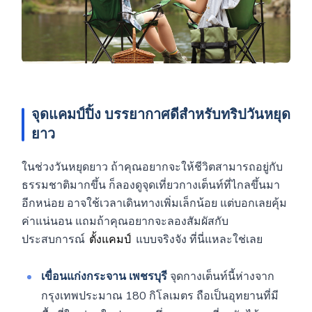
จุดแคมป์ปิ้ง บรรยากาศดีสำหรับทริปวันหยุด
ยาว
ในช่วงวันหยุดยาว ถ้าคุณอยากจะให้ชีวิตสามารถอยู่กับ
ธรรมชาติมากขึ้น ก็ลองดูจุดเที่ยวกางเต็นท์ที่ไกลขึ้นมา
อีกหน่อย อาจใช้เวลาเดินทางเพิ่มเล็กน้อย แต่บอกเลยคุ้ม
ค่าแน่นอน แถมถ้าคุณอยากจะลองสัมผัสกับ
ประสบการณ์
ตั้งแคมป์
แบบจริงจัง ที่นี่แหละใช่เลย
เขื่อนแก่งกระจาน เพชรบุรี
จุดกางเต็นท์นี้ห่างจาก
กรุงเทพประมาณ 180 กิโลเมตร ถือเป็นอุทยานที่มี