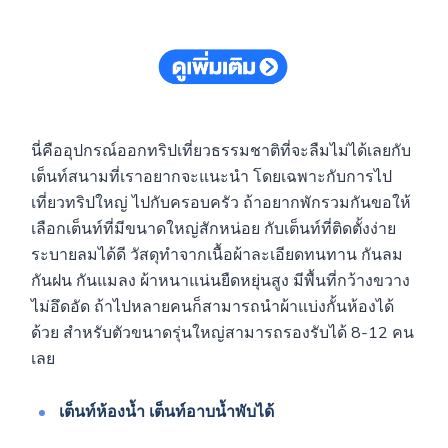
นี่คืออุปกรณ์ออกทริปเที่ยวธรรมชาติที่จะลืมไม่ได้เลยกับ
เต็นท์สนามที่เราอยากจะแนะนำ โดยเฉพาะกับการไป
เที่ยวทริปใหญ่ ไปกับครอบครัว ถ้าอยากพักรวมกันขอให้
เลือกเต็นท์ที่มีขนาดใหญ่สักหน่อย กับเต็นท์ที่ติดตั้งง่าย
ระบายลมได้ดี วัสดุทำจากเนื้อผ้าละเอียดทนทาน กันลม
กันฝน กันแมลง ผ้าหนาแน่นยืดหยุ่นสูง มีพื้นที่กว้างขวาง
ไม่อึดอัด ถ้าไปหลายคนก็สามารถนำผ้าแบ่งกั้นห้องได้
ด้วย สำหรับตัวขนาดรุ่นใหญ่สามารถรองรับได้ 8-12 คน
เลย
เต็นท์ห้องน้ำ เต็นท์อาบน้ำพับได้