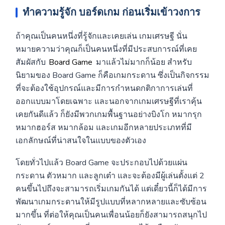
ทำความรู้จัก
บอร์ดเกม
ก่อนเริ่มเข้าวงการ
ถ้าคุณเป็นคนหนึ่งที่รู้จักและเคยเล่น เกมเศรษฐี นั่น
หมายความว่าคุณก็เป็นคนหนึ่งที่มีประสบการณ์ที่เคย
สัมผัสกับ
Board Game
มาแล้วไม่มากก็น้อย สำหรับ
นิยามของ Board Game ก็คือเกมกระดาน ซึ่งเป็นกิจกรรม
ที่จะต้องใช้อุปกรณ์และมีการกำหนดกติกาการเล่นที่
ออกแบบมาโดยเฉพาะ และนอกจากเกมเศรษฐีที่เราคุ้น
เคยกันดีแล้ว ก็ยังมีพวกเกมพื้นฐานอย่างบิงโก หมากรุก
หมากฮอร์ส หมากล้อม และเกมอีกหลายประเภทที่มี
เอกลักษณ์ที่น่าสนใจในแบบของตัวเอง
โดยทั่วไปแล้ว Board Game จะประกอบไปด้วยแผ่น
กระดาน ตัวหมาก และลูกเต๋า และจะต้องมีผู้เล่นตั้งแต่ 2
คนขึ้นไปถึงจะสามารถเริ่มเกมกันได้ แต่เดี๋ยวนี้ก็ได้มีการ
พัฒนาเกมกระดานให้มีรูปแบบที่หลากหลายและซับซ้อน
มากขึ้น ที่ต่อให้คุณเป็นคนเพื่อนน้อยก็ยังสามารถสนุกไป