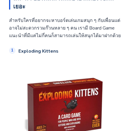
เยอะ
สำหรับใครที่อยากจะหาบอร์ดเล่นเกมสนุก ๆ กับเพื่อนแต่
อาจไม่สะดวกรวมก๊วนหลาย ๆ คน เรามี Board Game
แนะนำที่มีแค่ไม่กี่คนก็สามารถเล่นให้สนุกได้มาฝากด้วย
Exploding Kittens