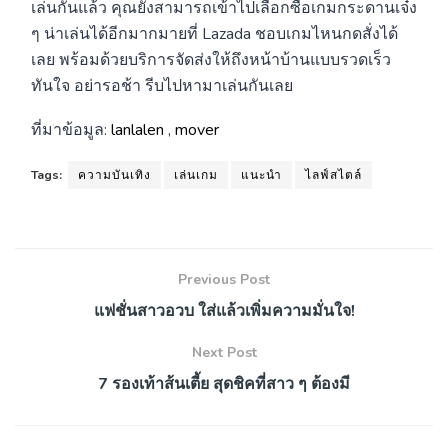
เล่นกันแล้ว คุณยังสามารถเข้าไปเลือกซื้อเกมกระดานเจ๋ง
ๆ น่าเล่นได้อีกมากมายที่ Lazada ชอบเกมไหนกดสั่งได้
เลย พร้อมด้วยบริการจัดส่งให้ถึงหน้าบ้านแบบรวดเร็ว
ทันใจ อย่ารอช้า รีบไปหามาเล่นกันเลย
ที่มาข้อมูล:
lanlalen
,
mover
Tags:
ความบันเทิง
เล่นเกม
แนะนำ
ไลฟ์สไตล์
Previous Post
แฟชั่นสาวอวบ ใส่แล้วเพิ่มความมั่นใจ!
Next Post
7 รองเท้าส้นเตี้ย สุดชิคที่สาว ๆ ต้องมี