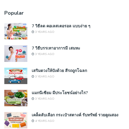
Popular
7 วิธีลด คอเลสเตอรอล แบบง่าย ๆ
3 YEARS AGO
7 วิธีบรรเทาอาการมี เสมหะ
3 YEARS AGO
เสริมดวงให้ปังด้วย สีรถถูกโฉลก
3 YEARS AGO
แมกนีเซียม มีประโยชน์อย่างไร?
3 YEARS AGO
เคล็ดลับเลือก กระเป๋าสตางค์ รับทรัพย์ รวยคูณสอง
4 YEARS AGO