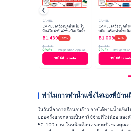
❮
CAMEL
CAMEL
CAMEL เครื่องบดน้ำแข็ง ใบ
CAMEL เครื่องบดน้ำแ
มีด4ใบ ฝาปิด2ชั้น ป้องกันน้ำ
บมีด เครื่องทำน้ำแข็
แข็งกระเด็น บดน้ำแข็งได้
ผลิตนําแข็งบดได้ 12
฿1,439
฿1,009
-55%
-49%
รวดเร็ว เครื่องไสน้ำ…
ชั่วโมง ปรับความละเ
฿3,198
฿2,009
มีสินค้า
Refrigeration Appliances
มีสินค้า
รับได้ที่ Lazada
รับได้ที่ Lazad
ทำไมการทำน้ำแข็งไสเองที่บ้านถึ
ในวันที่อากาศร้อนอบอ้าว การได้ทานน้ำแข็งไสเ
บ่อยครั้งอาจกลายเป็นค่าใช้จ่ายที่ไม่น้อย ลอง
50-100 บาท ในหนึ่งเดือนครอบครัวของคุณอาจต