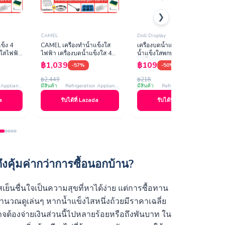
❯
CAMEL
Doll Display
ข็ง 4
CAMEL เครื่องทำน้ำแข็งใส
เครื่องบดน้ำแข็งใส เครื่องทำ
งใสไฟฟ้า
ไฟฟ้า เครื่องบดน้ำแข็งใส 4
น้ำแข็งใสพกพา ทำน้ำแข็งใส
0KG/
ใบมีด 120KG/h ปรับขนาด
ไสน้ำแข็ง ทำน้ำแข็งไสเกล็ด
฿1,039
฿109
-57%
-50%
อ…
ก้อนน้ำแข็งบดได้ บดน้ำแข…
หิมะ ice crusher …
฿2,449
฿218
Refrigeration Appliances
มีสินค้า
Refrigeration Appliances
มีสินค้า
Refrigeration Appliances
a
รับได้ที่ Lazada
รับได้ที่ Lazada
งคุ้มค่ากว่าการซื้อนอกบ้าน?
ย็นชื่นใจเป็นความสุขที่หาได้ง่าย แต่การซื้อทาน
คำนวณดูเล่นๆ หากน้ำแข็งไสหนึ่งถ้วยมีราคาเฉลี่ย
้องจ่ายเงินส่วนนี้ไปหลายร้อยหรือถึงพันบาท ใน