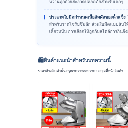
หวานทุกถ้วยสะอาดปลอดภัยสำหรับเด็กๆ
ประเภทใบมีดกำหนดเนื้อสัมผัสของน้ำแข็ง
:
สำหรับราดไซรัปซึมลึก ส่วนใบมีดแบบสับให
เคี้ยวหนึบ การเลือกให้ถูกกับสไตล์การกินจึ
🛍️
สินค้าแนะนำสำหรับบทความนี้
ราคาอ้างอิงเท่านั้น กรุณาตรวจสอบราคาล่าสุดที่หน้าสินค้า