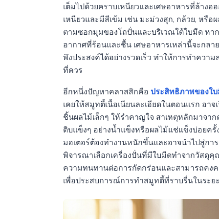
เต็มไปด้วยคราบเหนียวและเศษอาหารที่ล้างออกยาก
เหนียวและมีสีเข้ม เช่น มะม่วงสุก, กล้วย, หรือ
ตามซอกมุมของโถปั่นและบริเวณใต้ใบมีด หาก
อากาศที่ร้อนและชื้น เศษอาหารเหล่านี้จะกลายเป
พึงประสงค์ได้อย่างรวดเร็ว ทำให้การทำความสะ
ที่ควร
อีกหนึ่งปัญหาคลาสสิกคือ
ประสิทธิภาพของใบม
เคยให้สมูทตี้เนื้อเนียนละเอียดในตอนแรก อาจเริ
ชิ้นผลไม้เล็กๆ ให้รำคาญใจ สาเหตุหลักมาจากคุ
ดิบแข็งๆ อย่างน้ำแข็งหรือผลไม้แช่แข็งบ่อยครั้ง
มอเตอร์ต้องทำงานหนักขึ้นและอาจนำไปสู่การเ
พิจารณาเลือกเครื่องปั่นที่มีใบมีดทำจากวัสดุค
ความทนทานต่อการกัดกร่อนและสามารถคงควา
เพื่อประสบการณ์การทำสมูทตี้ที่ราบรื่นในระย