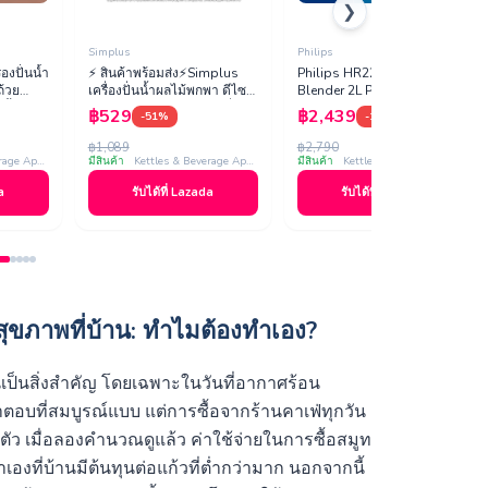
❯
Simplus
Philips
องปั่นน้ำ
⚡️ สินค้าพร้อมส่ง⚡Simplus
Philips HR2223 เครื่องปั่น
ถ้วย
เครื่องปั่นน้ำผลไม้พกพา ดีไซน์
Blender 2L ProBlend – 40%
นน้ำแข็ง
กะทัดรัด พกพา มัลติฟังก์ชั่น ไร้
Finer Ice Crushing 2x Faster
฿529
฿2,439
-51%
-12%
สายปั่นน้…
700w รับประกัน …
฿1,089
฿2,790
Kettles & Beverage Appliances
มีสินค้า
Kettles & Beverage Appliances
มีสินค้า
Kettles & Beverage Appliances
a
รับได้ที่ Lazada
รับได้ที่ Lazada
ื่อสุขภาพที่บ้าน: ทำไมต้องทำเอง?
เป็นสิ่งสำคัญ โดยเฉพาะในวันที่อากาศร้อน
คำตอบที่สมบูรณ์แบบ แต่การซื้อจากร้านคาเฟ่ทุกวัน
้ตัว เมื่อลองคำนวณดูแล้ว ค่าใช้จ่ายในการซื้อสมูท
เองที่บ้านมีต้นทุนต่อแก้วที่ต่ำกว่ามาก นอกจากนี้