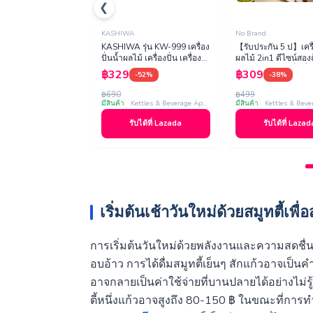
❮
KASHIWA
No Brand
KASHIWA รุ่น KW-999 เครื่อง
【รับประกัน 5 ป】เครื่
ปั่นน้ำผลไม้ เครื่องปั่น เครื่อง
ผลไม้ 2in1 ดีไซน์สอง
บดสับ ปรับความเร็วได้ 4
พกพา มัลติฟังก์ชั่น ปั่
฿329
฿309
-52%
-38%
ระดับ ใบมีดสเ…
ได้ คั้นน้ำผ…
฿690
฿499
มีสินค้า
Kettles & Beverage Appliances
มีสินค้า
รับได้ที่ Lazada
รับได้ที่ Lazad
เริ่มต้นเช้าวันใหม่ด้วยสมูทตี้เพ
การเริ่มต้นวันใหม่ด้วยพลังงานและความสดชื่น
อบอ้าว การได้ดื่มสมูทตี้เย็นๆ สักแก้วอาจเป็น
อาจกลายเป็นค่าใช้จ่ายที่บานปลายได้อย่างไม่รู
ตี้หนึ่งแก้วอาจสูงถึง 80-150 ฿ ในขณะที่การทำ