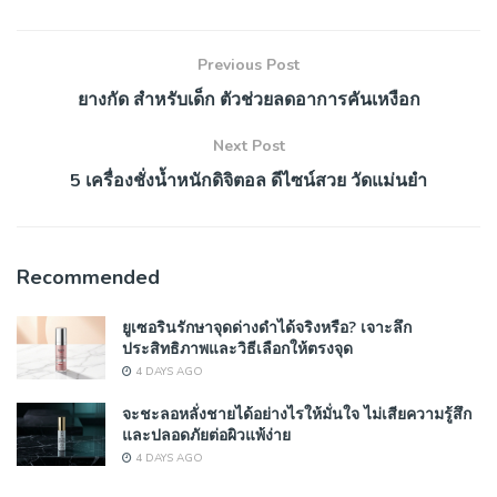
Previous Post
ยางกัด สำหรับเด็ก ตัวช่วยลดอาการคันเหงือก
Next Post
5 เครื่องชั่งน้ำหนักดิจิตอล ดีไซน์สวย วัดแม่นยำ
Recommended
ยูเซอรินรักษาจุดด่างดำได้จริงหรือ? เจาะลึก
ประสิทธิภาพและวิธีเลือกให้ตรงจุด
4 DAYS AGO
จะชะลอหลั่งชายได้อย่างไรให้มั่นใจ ไม่เสียความรู้สึก
และปลอดภัยต่อผิวแพ้ง่าย
4 DAYS AGO