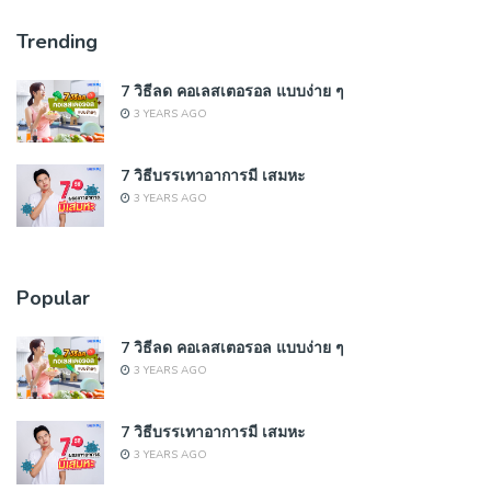
Trending
7 วิธีลด คอเลสเตอรอล แบบง่าย ๆ
3 YEARS AGO
7 วิธีบรรเทาอาการมี เสมหะ
3 YEARS AGO
Popular
7 วิธีลด คอเลสเตอรอล แบบง่าย ๆ
3 YEARS AGO
7 วิธีบรรเทาอาการมี เสมหะ
3 YEARS AGO