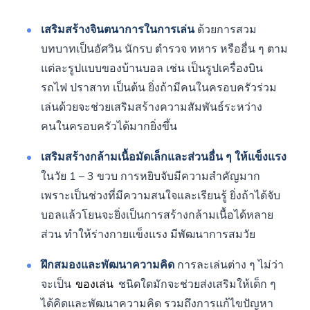
เสริมสร้างจินตนาการในการเล่น
ด้วยการสวม
บทบาทเป็นอัศวิน นักรบ ตำรวจ ทหาร หรืออื่น ๆ ตาม
แต่ละรูปแบบของบ้านบอล เช่น เป็นรูปเครื่องบิน
รถไฟ ปราสาท เป็นต้น ยิ่งถ้ามีคนในครอบครัวร่วม
เล่นด้วยจะช่วยเสริมสร้างความสัมพันธ์ระหว่าง
คนในครอบครัวได้มากยิ่งขึ้น
เสริมสร้างกล้ามเนื้อมัดเล็กและส่วนอื่น ๆ ให้แข็งแรง
ในวัย 1 – 3 ขวบ การหยิบจับมีความสำคัญมาก
เพราะเป็นช่วงที่มีความสนใจและเรียนรู้ ยิ่งถ้าได้จับ
บอลแล้วโยนจะยิ่งเป็นการสร้างกล้ามเนื้อได้หลาย
ส่วน ทำให้ร่างกายแข็งแรง มีพัฒนาการสมวัย
ฝึกสมองและพัฒนาความคิด
การละเล่นต่าง ๆ ไม่ว่า
จะเป็น
ของเล่น
ชนิดใดมักจะช่วยส่งเสริมให้เด็ก ๆ
ได้คิดและพัฒนาความคิด รวมถึงการแก้ไขปัญหา