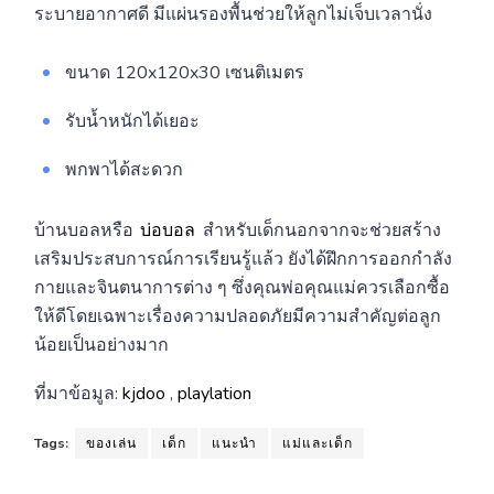
ระบายอากาศดี มีแผ่นรองพื้นช่วยให้ลูกไม่เจ็บเวลานั่ง
ขนาด 120x120x30 เซนติเมตร
รับน้ำหนักได้เยอะ
พกพาได้สะดวก
บ้านบอลหรือ
บ่อบอล
สำหรับเด็กนอกจากจะช่วยสร้าง
เสริมประสบการณ์การเรียนรู้แล้ว ยังได้ฝึกการออกกำลัง
กายและจินตนาการต่าง ๆ ซึ่งคุณพ่อคุณแม่ควรเลือกซื้อ
ให้ดีโดยเฉพาะเรื่องความปลอดภัยมีความสำคัญต่อลูก
น้อยเป็นอย่างมาก
ที่มาข้อมูล:
kjdoo
,
playlation
Tags:
ของเล่น
เด็ก
แนะนำ
แม่และเด็ก