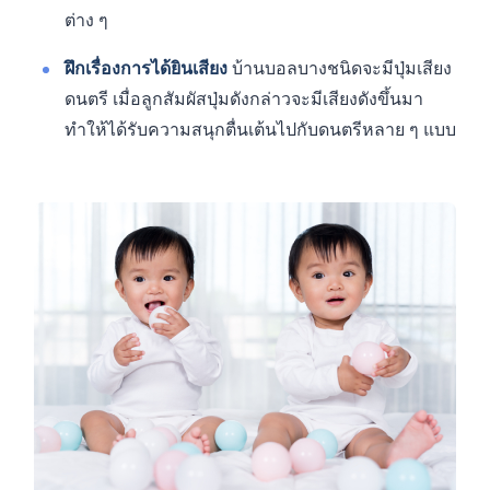
ต่าง ๆ
ฝึกเรื่องการได้ยินเสียง
บ้านบอลบางชนิดจะมีปุ่มเสียง
ดนตรี เมื่อลูกสัมผัสปุ่มดังกล่าวจะมีเสียงดังขึ้นมา
ทำให้ได้รับความสนุกตื่นเต้นไปกับดนตรีหลาย ๆ แบบ