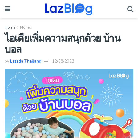
Home
Moms
ไอเดียเพิ่มความสนุกด้วย บ้าน
บอล
by
Lazada Thailand
12/08/2023