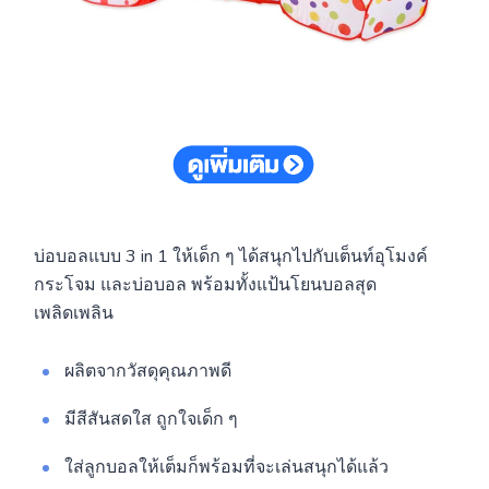
บ่อบอลแบบ 3 in 1 ให้เด็ก ๆ ได้สนุกไปกับเต็นท์อุโมงค์
กระโจม และบ่อบอล พร้อมทั้งแป้นโยนบอลสุด
เพลิดเพลิน
ผลิตจากวัสดุคุณภาพดี
มีสีสันสดใส ถูกใจเด็ก ๆ
ใส่ลูกบอลให้เต็มก็พร้อมที่จะเล่นสนุกได้แล้ว