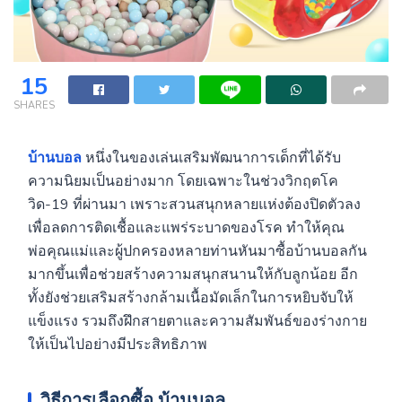
15
SHARES
บ้านบอล
หนึ่งในของเล่นเสริมพัฒนาการเด็กที่ได้รับ
ความนิยมเป็นอย่างมาก โดยเฉพาะในช่วงวิกฤตโค
วิด-19 ที่ผ่านมา เพราะสวนสนุกหลายแห่งต้องปิดตัวลง
เพื่อลดการติดเชื้อและแพร่ระบาดของโรค ทำให้คุณ
พ่อคุณแม่และผู้ปกครองหลายท่านหันมาซื้อบ้านบอลกัน
มากขึ้นเพื่อช่วยสร้างความสนุกสนานให้กับลูกน้อย อีก
ทั้งยังช่วยเสริมสร้างกล้ามเนื้อมัดเล็กในการหยิบจับให้
แข็งแรง รวมถึงฝึกสายตาและความสัมพันธ์ของร่างกาย
ให้เป็นไปอย่างมีประสิทธิภาพ
วิธีการเลือกซื้อ บ้านบอล