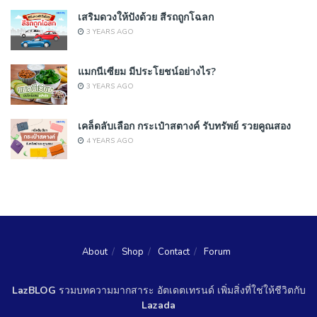
เสริมดวงให้ปังด้วย สีรถถูกโฉลก
3 YEARS AGO
แมกนีเซียม มีประโยชน์อย่างไร?
3 YEARS AGO
เคล็ดลับเลือก กระเป๋าสตางค์ รับทรัพย์ รวยคูณสอง
4 YEARS AGO
About
Shop
Contact
Forum
LazBLOG
รวมบทความมากสาระ อัตเดตเทรนด์ เพิ่มสิ่งที่ใช่ให้ชีวิตกับ
Lazada