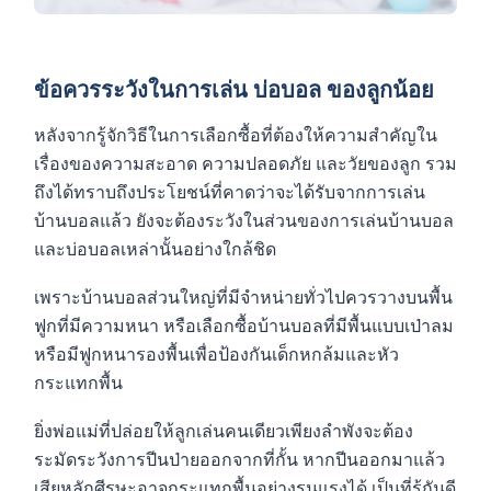
ข้อควรระวังในการเล่น บ่อบอล ของลูกน้อย
หลังจากรู้จักวิธีในการเลือกซื้อที่ต้องให้ความสำคัญใน
เรื่องของความสะอาด ความปลอดภัย และวัยของลูก รวม
ถึงได้ทราบถึงประโยชน์ที่คาดว่าจะได้รับจากการเล่น
บ้านบอลแล้ว ยังจะต้องระวังในส่วนของการเล่นบ้านบอล
และบ่อบอลเหล่านั้นอย่างใกล้ชิด
เพราะบ้านบอลส่วนใหญ่ที่มีจำหน่ายทั่วไปควรวางบนพื้น
ฟูกที่มีความหนา หรือเลือกซื้อบ้านบอลที่มีพื้นแบบเป่าลม
หรือมีฟูกหนารองพื้นเพื่อป้องกันเด็กหกล้มและหัว
กระแทกพื้น
ยิ่งพ่อแม่ที่ปล่อยให้ลูกเล่นคนเดียวเพียงลำพังจะต้อง
ระมัดระวังการปีนป่ายออกจากที่กั้น หากปีนออกมาแล้ว
เสียหลักศีรษะอาจกระแทกพื้นอย่างรุนแรงได้ เป็นที่รู้กันดี