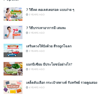
7 วิธีลด คอเลสเตอรอล แบบง่าย ๆ
3 YEARS AGO
7 วิธีบรรเทาอาการมี เสมหะ
3 YEARS AGO
เสริมดวงให้ปังด้วย สีรถถูกโฉลก
3 YEARS AGO
แมกนีเซียม มีประโยชน์อย่างไร?
3 YEARS AGO
เคล็ดลับเลือก กระเป๋าสตางค์ รับทรัพย์ รวยคูณสอง
4 YEARS AGO