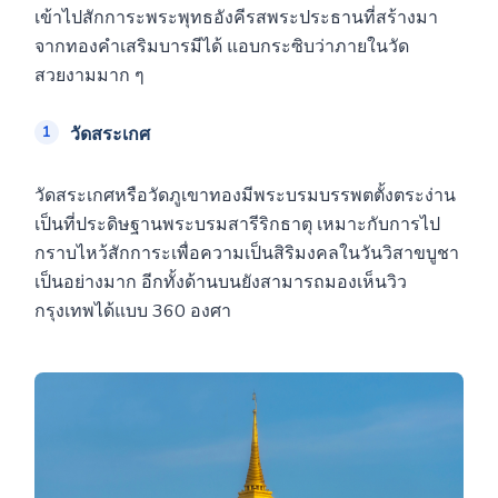
เข้าไปสักการะพระพุทธอังคีรสพระประธานที่สร้างมา
จากทองคำเสริมบารมีได้ แอบกระซิบว่าภายในวัด
สวยงามมาก ๆ
วัดสระเกศ
วัดสระเกศหรือวัดภูเขาทองมีพระบรมบรรพตตั้งตระง่าน
เป็นที่ประดิษฐานพระบรมสารีริกธาตุ เหมาะกับการไป
กราบไหว้สักการะเพื่อความเป็นสิริมงคลในวันวิสาขบูชา
เป็นอย่างมาก อีกทั้งด้านบนยังสามารถมองเห็นวิว
กรุงเทพได้แบบ 360 องศา