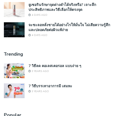
ยูเซอรินรักษาจุดด่างดำได้จริงหรือ? เจาะลึก
ประสิทธิภาพและวิธีเลือกให้ตรงจุด
4 DAYS AGO
จะชะลอหลั่งชายได้อย่างไรให้มั่นใจ ไม่เสียความรู้สึก
และปลอดภัยต่อผิวแพ้ง่าย
4 DAYS AGO
Trending
7 วิธีลด คอเลสเตอรอล แบบง่าย ๆ
3 YEARS AGO
7 วิธีบรรเทาอาการมี เสมหะ
3 YEARS AGO
Popular