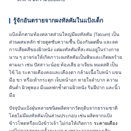
รู้จักอันตรายจากผงทัลคัมในแป้งเด็ก
แป้งเด็กตามท้องตลาดส่วนใหญ่มีผงทัลคัม (Talcum) เป็น
ส่วนผสมหลัก ช่วยดูดซับความชื้น ป้องกันผดผื่น และลด
การเสียดสีของผิวหนัง แต่ผงทัลคัมที่สะสมอยู่ในร่างกาย
นาน ๆ อาจก่อให้เกิดภาวะผงทัลคัมเป็นพิษและเกิดผลร้าย
ตามมา เช่น ปัสสาวะน้อย ท้องเสีย อาเจียน หมดสติ เป็น
ไข้ ไอ ระคายเคืองคอและเคืองตา กล้ามเนื้อใบหน้า แขน
มือ ขา หรือเท้ากระตุก เจ็บหน้าอก หายใจลำบาก ความ
ดันต่ำ ผิวพุพอง มีแผลฟกช้ำตามผิวหนัง ริมฝีปาก และนิ้ว
มือ
ปัจจุบันแป้งฝุ่นหลายชนิดผลิตจากวัตถุดิบจากธรรมชาติ
โดยไม่มีผงทัลคัมเป็นส่วนประกอบ เช่น ผลิตจากแป้ง
ข้าวโพดหรือแป้งข้าวเจ้า ไม่ก่อให้เกิดการ
ระคายเคือง