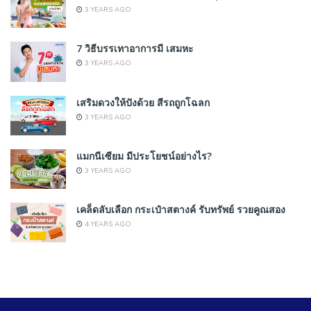
3 YEARS AGO
7 วิธีบรรเทาอาการมี เสมหะ
3 YEARS AGO
เสริมดวงให้ปังด้วย สีรถถูกโฉลก
3 YEARS AGO
แมกนีเซียม มีประโยชน์อย่างไร?
3 YEARS AGO
เคล็ดลับเลือก กระเป๋าสตางค์ รับทรัพย์ รวยคูณสอง
4 YEARS AGO