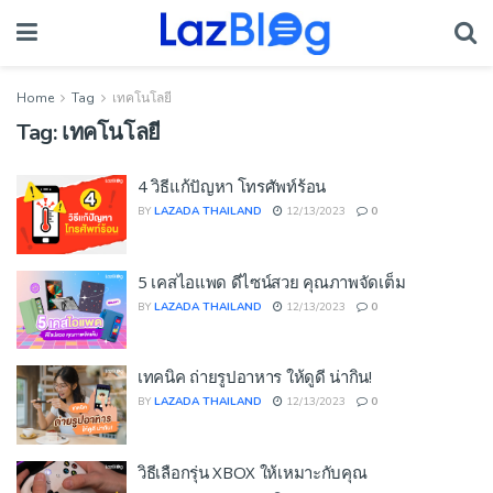
Home
Tag
เทคโนโลยี
Tag:
เทคโนโลยี
4 วิธีแก้ปัญหา โทรศัพท์ร้อน
BY
LAZADA THAILAND
12/13/2023
0
5 เคสไอแพด ดีไซน์สวย คุณภาพจัดเต็ม
BY
LAZADA THAILAND
12/13/2023
0
เทคนิค ถ่ายรูปอาหาร ให้ดูดี น่ากิน!
BY
LAZADA THAILAND
12/13/2023
0
วิธีเลือกรุ่น XBOX ให้เหมาะกับคุณ