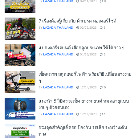
BY
LAZADA THAILAND
04/11/2023
0
7 เรื่องต้องรู้เกี่ยวกับ ผ้าเบรค มอเตอร์ไซต์
BY
LAZADA THAILAND
02/02/2023
3
แบตเตอรี่รถยนต์ เลือกถูกประเภท ใช้ได้ยาว ๆ
BY
LAZADA THAILAND
01/26/2023
2
เช็คสภาพ สกูตเตอร์ไฟฟ้า พร้อมวิธีเปลี่ยนยางง่าย
ๆ
BY
LAZADA THAILAND
12/14/2023
0
แนะนำ 5 วิธีตรวจเช็ค ยางรถยนต์ หมดอายุแบบ
ง่ายๆ ด้วยตนเอง
BY
LAZADA THAILAND
12/14/2023
1
รวมจุดสำคัญเช็ครถ ป้องกัน รถเสีย ระหว่างเดิน
ทาง