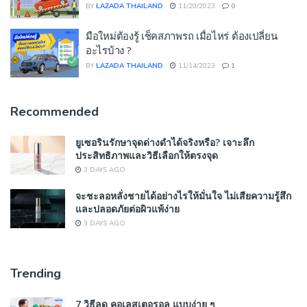
BY
LAZADA THAILAND
11/20/2023
0
มือใหม่ต้องรู้ เช็คสภาพรถ เมื่อไหร่ ต้องเปลี่ยน
อะไรบ้าง ?
BY
LAZADA THAILAND
11/14/2023
1
Recommended
ยูเซอรินรักษาจุดด่างดำได้จริงหรือ? เจาะลึก
ประสิทธิภาพและวิธีเลือกให้ตรงจุด
3 DAYS AGO
จะชะลอหลั่งชายได้อย่างไรให้มั่นใจ ไม่เสียความรู้สึก
และปลอดภัยต่อผิวแพ้ง่าย
3 DAYS AGO
Trending
7 วิธีลด คอเลสเตอรอล แบบง่าย ๆ