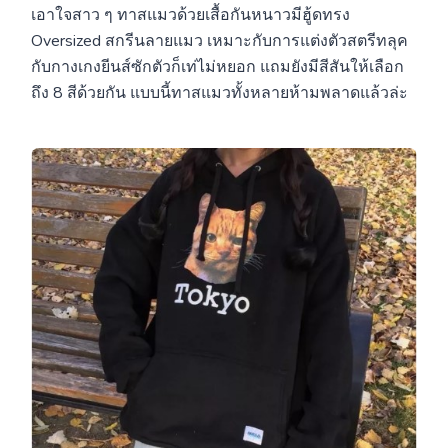
เอาใจสาว ๆ ทาสแมวด้วยเสื้อกันหนาวมีฮู้ดทรง
Oversized สกรีนลายแมว เหมาะกับการแต่งตัวสตรีทลุค
กับกางเกงยีนส์ซักตัวก็เท่ไม่หยอก แถมยังมีสีสันให้เลือก
ถึง 8 สีด้วยกัน แบบนี้ทาสแมวทั้งหลายห้ามพลาดแล้วล่ะ