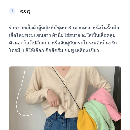
S&Q
ร้านขายเสื้อผ้าผู้หญิงที่มีชุดน่ารักมากมาย หนึ่งในนั้นคือ
เสื้อไหมพรมแขนยาว ผ้านิ่มใส่สบาย จะใส่เป็นเสื้อคลุม
ตัวนอกก็เก๋ไปอีกแบบ หรือจับคู่กับกระโปรงพลีทก็น่ารัก
โดยมี 4 สีให้เลือก คือสีครีม ชมพู เหลือง เขียว