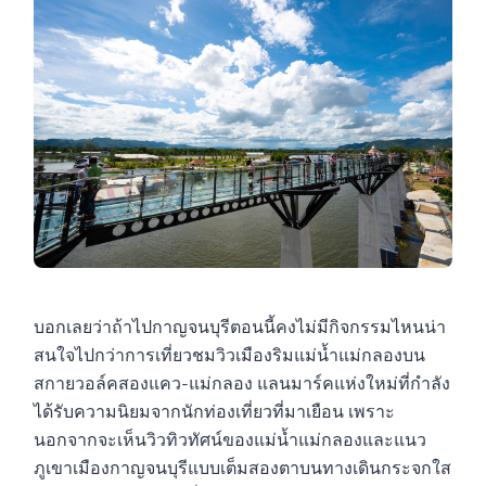
บอกเลยว่าถ้าไปกาญจนบุรีตอนนี้คงไม่มีกิจกรรมไหนน่า
สนใจไปกว่าการเที่ยวชมวิวเมืองริมแม่น้ำแม่กลองบน
สกายวอล์คสองแคว-แม่กลอง แลนมาร์คแห่งใหม่ที่กำลัง
ได้รับความนิยมจากนักท่องเที่ยวที่มาเยือน เพราะ
นอกจากจะเห็นวิวทิวทัศน์ของแม่น้ำแม่กลองและแนว
ภูเขาเมืองกาญจนบุรีแบบเต็มสองตาบนทางเดินกระจกใส