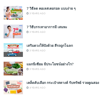
7 วิธีลด คอเลสเตอรอล แบบง่าย ๆ
3 YEARS AGO
7 วิธีบรรเทาอาการมี เสมหะ
3 YEARS AGO
เสริมดวงให้ปังด้วย สีรถถูกโฉลก
3 YEARS AGO
แมกนีเซียม มีประโยชน์อย่างไร?
3 YEARS AGO
เคล็ดลับเลือก กระเป๋าสตางค์ รับทรัพย์ รวยคูณสอง
4 YEARS AGO