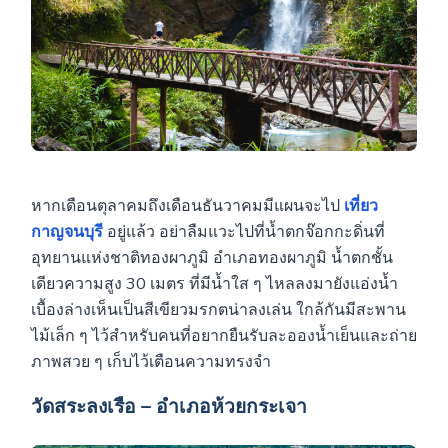
หากเดือนตุลาคมถึงเดือนธันวาคมมีแผนจะไป
เที่ยว
กาญจนบุรี
อยู่แล้ว อย่าลืมแวะไปที่น้ำตกจ๊อกกะดิ่นที่
อุทยานแห่งชาติทองผาภูมิ อำเภอทองผาภูมิ น้ำตกชั้น
เดียวความสูง 30 เมตร ที่มีน้ำใส ๆ ไหลลงมายังแอ่งน้ำ
เบื้องล่างเห็นเป็นสีเขียวมรกตน่าลงเล่น ใกล้กันมีสะพาน
ไม้เล็ก ๆ ไว้สำหรับคนที่อยากยืนรับละอองน้ำเย็นและถ่าย
ภาพสวย ๆ เก็บไว้เตือนความทรงจำ
วัดสระลงเรือ – อำเภอห้วยกระเจา