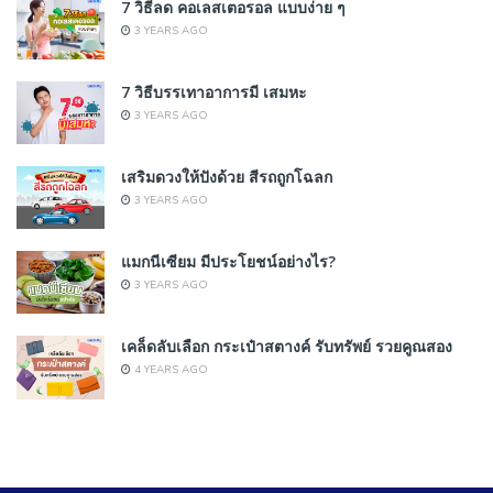
7 วิธีลด คอเลสเตอรอล แบบง่าย ๆ
3 YEARS AGO
7 วิธีบรรเทาอาการมี เสมหะ
3 YEARS AGO
เสริมดวงให้ปังด้วย สีรถถูกโฉลก
3 YEARS AGO
แมกนีเซียม มีประโยชน์อย่างไร?
3 YEARS AGO
เคล็ดลับเลือก กระเป๋าสตางค์ รับทรัพย์ รวยคูณสอง
4 YEARS AGO