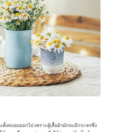
จะตั้งทแยงออกไป เพราะตู้เสื้อผ้ามักจะมีกระจกซึ่ง