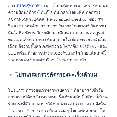
การ
ตรวจสุขภาพ
ประจำปีเป็นสิ่งที่ควรทำ เพราะหากพบ
ความผิดปกติก็จะได้แก้ไขทันเวลา โดยแพ็คเกจตรวจ
สุขภาพเฉพาะบุคคล (Personalized Checkup) ของ รพ.
วิมุต ประกอบด้วย การตรวจร่างกายโดยแพทย์ วัดความ
ดันโลหิต ชีพจร วัดระดับออกซิเจน ตรวจความสมบูรณ์
ของเม็ดเลือด ตรวจระดับน้ำตาลในเลือด ตรวจไขมันใน
เลือด ซึ่งรวมทั้งคอเลสเตอรอล ไตรกลีเซอไรด์ HDL และ
LDL พร้อมด้วยการทำงานของตับและไต โดยแพ็คเกจนี้
รวมค่าแพทย์และค่าบริการโรงพยาบาลแล้ว
โปรแกรมตรวจคัดกรองมะเร็งเต้านม
โปรแกรมตรวจสุขภาพสำหรับสาว ๆ ที่สามารถเข้ารับ
การตรวจได้ทุกวัย เพราะมะเร็งเต้านมถือเป็นอีกหนึ่งโรค
ร้ายแรงที่มีโอกาสหายได้หากพบเจอในระยะแรก ดังนั้น
จึงควรเข้ารับการตรวจตั้งแต่เนิ่น ๆ โดยแพ็คเกจของโรง