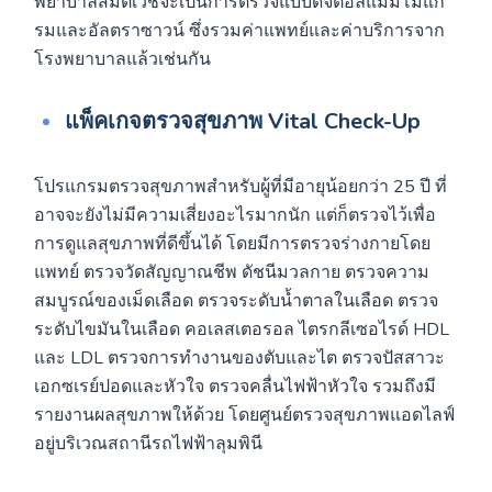
พยาบาลสมิติเวชจะเป็นการตรวจแบบดิจิตอลแมมโมแก
รมและอัลตราซาวน์ ซึ่งรวมค่าแพทย์และค่าบริการจาก
โรงพยาบาลแล้วเช่นกัน
แพ็คเกจตรวจสุขภาพ Vital Check-Up
โปรแกรมตรวจสุขภาพสำหรับผู้ที่มีอายุน้อยกว่า 25 ปี ที่
อาจจะยังไม่มีความเสี่ยงอะไรมากนัก แต่ก็ตรวจไว้เพื่อ
การดูแลสุขภาพที่ดีขึ้นได้ โดยมีการตรวจร่างกายโดย
แพทย์ ตรวจวัดสัญญาณชีพ ดัชนีมวลกาย ตรวจความ
สมบูรณ์ของเม็ดเลือด ตรวจระดับน้ำตาลในเลือด ตรวจ
ระดับไขมันในเลือด คอเลสเตอรอล ไตรกลีเซอไรด์ HDL
และ LDL ตรวจการทำงานของตับและไต ตรวจปัสสาวะ
เอกซเรย์ปอดและหัวใจ ตรวจคลื่นไฟฟ้าหัวใจ รวมถึงมี
รายงานผลสุขภาพให้ด้วย โดยศูนย์ตรวจสุขภาพแอดไลฟ์
อยู่บริเวณสถานีรถไฟฟ้าลุมพินี