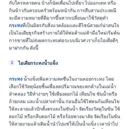
กับใครหลายคน บ้างก็นัดเพื่อนไปเที่ยว ไปออกเดท หรือ
กินข้าวกับครอบครัวพร้อมหน้ากัน การสืบสานประเพณี
จะมีความหมายที่ดีมากขึ้นหากเปลี่ยนมาใช้วัสดุทำ
กระทง
ที่เป็นมิตรกับสิ่งแวดล้อมและดีไซน์สวยเก๋น่าสนใจ
เป็นไอเดียธุรกิจสร้างรายได้ให้พ่อค้าแม่ค้ามือใหม่เริ่มต้น
การขายที่ไม่ส่งผลกระทบต่อระบบนิเวศ เราเก็บไอเดียดีๆ
มาฝากกัน ดังนี้
ไอเดียกระทงน้ำแข็ง
กระทง
น้ำแข็งเพิ่มความสดชื่นในงานลอยกระทง โดย
เลือกใช้วัสดุน้อยชิ้นเพื่อลดปริมาณขยะตกค้างในแม่น้ำ
ลำคลอง วิธีทำง่ายๆ ใช้เพียงดอกไม้ เทียนไข ขันน้ำหรือ
ถ้วยกลม และน้ำเปล่าเท่านั้น ก่อนอื่นใช้ไฟลนก้นเทียนไข
ให้ละลายแล้วปักตั้งตรงลงในขันน้ำ จัดเรียงวัสดุในขัน ใช้
ดอกไม้ หรือกลีบดอกไม้ หรือร้อยพวงมาลัย จัดเรียงในขัน
ให้สวยงามแล้วเติมน้ำนำไปแช่ให้เป็นน้ำแข็ง เวลานำไป