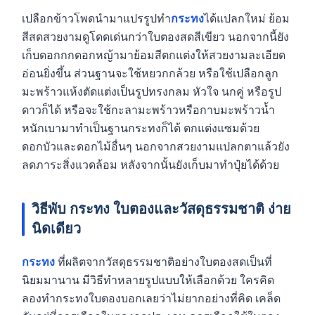
เปลือกข้าวโพดนำมาแปรรูปทำ
กระทง
ได้แปลกใหม่ ย้อม
สีสดสวยงามดูโดดเด่นกว่าใบตองสดสีเขียว นอกจากนี้ยัง
เก็บดอกกกดอกหญ้ามาย้อมสีตกแต่งให้สวยงามละเอียด
อ่อนยิ่งขึ้น ส่วนฐานจะใช้หยวกกล้วย หรือใช้เปลือกลูก
มะพร้าวแห้งตัดแต่งเป็นรูปทรงกลม หัวใจ นกคู่ หรือรูป
ดาวก็ได้ หรือจะใช้กะลามะพร้าวหรือกาบมะพร้าวน้ำ
หนักเบามาทำเป็นฐานกระทงก็ได้ ตกแต่งแซมด้วย
ดอกบัวและดอกไม้อื่นๆ นอกจากสวยงามแปลกตาแล้วยัง
ลดภาระสิ่งแวดล้อม หลังจากนั้นยังเก็บมาทำปุ๋ยได้ด้วย
วิธีพับ
กระทง
ใบตองและวัสดุธรรมชาติ ง่าย
นิดเดียว
กระทง
ที่ผลิตจากวัสดุธรรมชาติอย่างใบตองสดเป็นที่
นิยมมานาน มีวิธีทำหลายรูปแบบให้เลือกด้วย ใครคิด
ลองทำกระทงใบตองบอกเลยว่าไม่ยากอย่างที่คิด เคล็ด