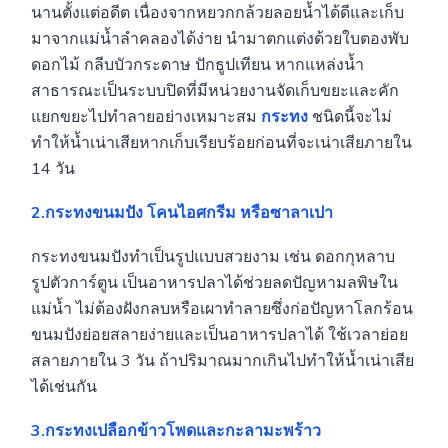
นานตั้งแต่อดีต เนื่องจากหยวกกล้วยลอยน้ำได้ดีและเก็บ
มาจากแม่น้ำลำคลองได้ง่าย นำมาตกแต่งด้วยใบตองพับ
ดอกไม้ กลีบบัวกระดาษ ปักธูปเทียน หากแหล่งน้ำ
สาธารณะเป็นระบบปิดที่มีหน่วยงานจัดเก็บขยะและคัก
แยกขยะไปทำลายอย่างเหมาะสม
กระทง
ชนิดนี้จะไม่
ทำให้น้ำเน่าเสียหากเก็บเรียบร้อยก่อนที่จะเน่าเสียภายใน
14 วัน
2.กระทงขนมปัง โคนไอศกรีม หรือซาลาเปา
กระทงขนมปังทำเป็นรูปแบบสวยงาม เช่น ดอกกุหลาบ
รูปตัวการ์ตูน เป็นอาหารปลาได้ช่วยลดปัญหามลพิษใน
แม่น้ำ ไม่ต้องฝังกลบหรือเผาทำลายซึ่งก่อปัญหาโลกร้อน
ขนมปังย่อยสลายง่ายและเป็นอาหารปลาได้ ใช้เวลาย่อย
สลายภายใน 3 วัน ถ้าปริมาณมากเกินไปทำให้น้ำเน่าเสีย
ได้เช่นกัน
3.กระทงเปลือกข้าวโพดและกะลามะพร้าว