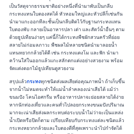
เป็นวัสดุจากธรรมชาติอย่างหนึ่งที่นำมาพับเป็นกลีบ
กระทงแทนใบตองสดได้ หัวหอมใหญ่และหัวปลีก็เช่นกัน
นำมาแกะออกทีละชั้นเป็นกลีบติดไว้กับฐานกระทงแทน
ใบตองพับ กลายเป็นอาหารปลา เต่า และสัตว์น้ำอื่นๆ ตาม
ด้วยธูปเทียนง่ายๆ แค่นี้ก็ได้กระทงพืชผักสวนครัวที่ย่อย
สลายไม่ก่อมลภาวะ พืชผลไม้หลายชนิดนำมาลอยน้ำ
แทนหยวกกล้วยได้ดี เช่น กระทงแตงโม และฟัก นำมา
คว้านใส่ในออกแล้วแกะสลักตกแต่งอย่างสวยงาม พร้อม
จัดแต่งดอกไม้ธูปเทียนดูสวยงาม
สรุปแล้ว
กระทง
ทุกชนิดส่งผลเสียต่อคุณภาพน้ำ ถ้าเก็บขึ้น
จากน้ำไม่หมดจะทำให้แม่น้ำลำคลองเน่าเสียได้ แม้ว่า
ขนมปัง โคนไอศกรีม หรืออาหารปลาจะย่อยสลายได้ง่าย
หากนักท่องเที่ยวและคนทั่วไปลอยกระทงขนมปังปริมาณ
มากจะเน่าเสียส่งผลกระทบต่อระบบน้ำไม่ว่าจะเป็นแหล่ง
น้ำเปิดหรือปิดก็ตาม เปรียบเทียบกับกระทงแต่ละชนิดแล้ว
กระทงหยวกกล้วยและใบตองดีที่สุดเพราะนำไปกำจัดได้