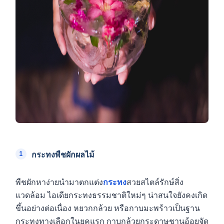
กระทงพืชผักผลไม้
พืชผักหาง่ายนำมาตกแต่ง
กระทง
สวยสไตล์รักษ์สิ่ง
แวดล้อม ไอเดียกระทงธรรมชาติใหม่ๆ น่าสนใจยังคงเกิด
ขึ้นอย่างต่อเนื่อง หยวกกล้วย หรือกาบมะพร้าวเป็นฐาน
กระทงทางเลือกในยุคแรก กาบกล้วยกระดาษชานอ้อยจัด