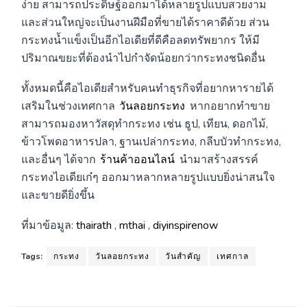
ง่าย สามารถประดิษฐ์ออกมาได้หลายรูปแบบสวยงาม
และส่วนใหญ่จะเป็นงานฝีมือที่ขายได้ราคาดีด้วย ส่วน
กระทงน้ำแข็งเป็นอีกไอเดียที่ดีคือลดทรัพยากร ให้มี
ปริมาณขยะที่ต้องนำไปกำจัดน้อยกว่ากระทงชนิดอื่น
ทั้งหมดนี้คือไอเดียสำหรับคนทำธุรกิจที่อยากหารายได้
เสริมในช่วงเทศกาล
วันลอยกระทง
หากอยากทำขาย
สามารถมองหาวัสดุทำกระทง เช่น ธูป, เทียน, ดอกไม้,
ข้าวโพดอาหารปลา, ฐานเปล่ากระทง, กลีบบัวทำกระทง,
และอื่นๆ ได้จาก
ร้านค้าออนไลน์
นำมาสร้างสรรค์
กระทงไอเดียเก๋ๆ ออกมาหลากหลายรูปแบบยิ่งน่าสนใจ
และขายดียิ่งขึ้น
ที่มาข้อมูล:
thairath
,
mthai
,
diyinspirenow
Tags:
กระทง
วันลอยกระทง
วันสำคัญ
เทศกาล