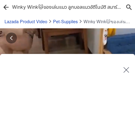
Winky Wink🐱ของเล่นแมว ลูกบอลแมวอัติโนมัติ สมาร์ทไฟฟ้า หมุนได้ ของเล่นแมวโต้ตอบ 360 องศา เรืองแสง ลูกบอลสัตว์เลี้ยง การชาร์จ USB มี 3 โหมด สนุกมาก สําหรับฝึกสุนัข แมว
Lazada Product Video
Pet-Supplies
Winky Wink🐱ของเล่นแมว ลูกบอลแมวอัติโนมัติ สมาร์ทไฟฟ้า หมุนได้ ของเล่นแมวโต้ตอบ 360 องศา เรืองแสง ลูกบอลสัตว์เลี้ยง การชาร์จ USB มี 3 โหมด สนุกมาก สําหรับฝึกสุนัข แมว
Play
Video