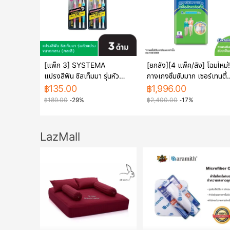
[แพ็ก 3] SYSTEMA
[ยกลัง][4 แพ็ค/ลัง] โฉมใหม่!
แปรงสีฟัน ซิสเท็มมา รุ่นหัว
กางเกงซึมซับมาก เซอร์เทนตี้
แปรง ขนาดกลาง
ซุปเปอร์แพ้นส์ ไซส์ L 20 ชิ้น
฿
135.00
฿
1,996.00
Certainty Superpants Si
฿
189.00
-29%
฿
2,400.00
-17%
L 20pcs [80 pcs][carton
[4 packs/carton]
LazMall