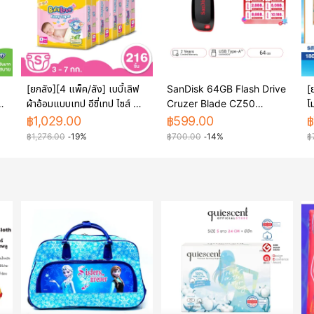
[ยกลัง][4 แพ็ค/ลัง] เบบี้เลิฟ
SanDisk 64GB Flash Drive
[
ผ้าอ้อมแบบเทป อีซี่เทป ไซส์ S
Cruzer Blade CZ50
โ
54 ชิ้น BabyLove Easy
(Black/Red) ( แฟลชไดร์ฟ
ร
฿
1,029.00
฿
599.00
฿
ze
Tape Diaper Size S 54pcs
usb Flash Drive )
O
฿
1,276.00
-19%
฿
700.00
-14%
฿
]
[216 pcs][carton][4
[
packs/carton]
b