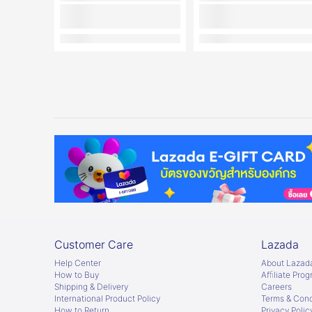
Customer Care
Lazada
Help Center
About Lazad
How to Buy
Afﬁliate Pro
Shipping & Delivery
Careers
International Product Policy
Terms & Cond
How to Return
Privacy Polic