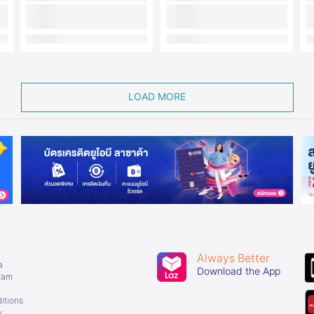
LOAD MORE
Always Better
a
Download the App
gram
itions
y