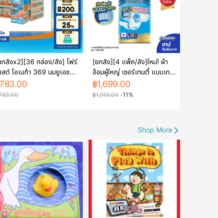
ยกลังx2][36 กล่อง/ลัง] โฟร์
[ยกลัง][4 แพ็ค/ลัง]ใหม่! ผ้า
มสต์ โอเมก้า 369 นมยูเอชที
อ้อมผู้ใหญ่ เซอร์เทนตี้ แบบเทป
สจืด 180 มล. Foremost
ล็อคซ้ำได้ 100 ครั้ง ขนาดจัมโบ้
783.00
฿
1,699.00
mega 369 Plain 180ml
ไซส์ L 22 ชิ้น Certainty Tape
783.00
฿
1,916.00
-11%
x2cartons][36
Jumbo Size L 22pcs [88
oxes/carton]
pcs][carton][4
packs/carton]
Shop More