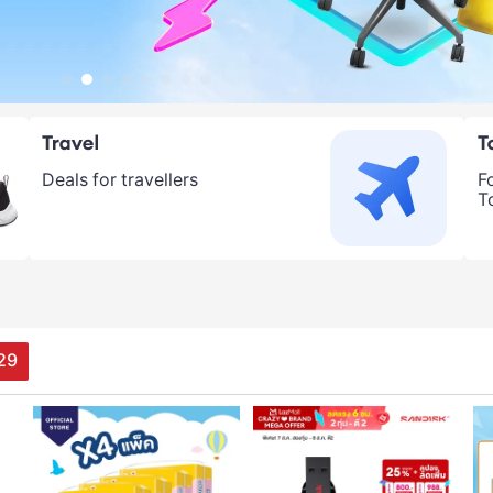
Deals for travellers
F
T
28