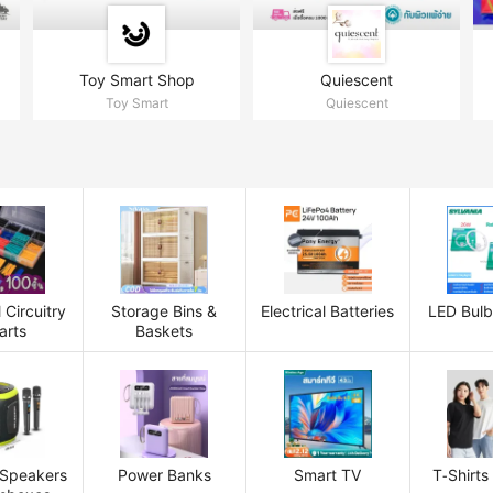
Toy Smart Shop
Quiescent
Toy Smart
Quiescent
l Circuitry
Storage Bins &
Electrical Batteries
LED Bulb
arts
Baskets
 Speakers
Power Banks
Smart TV
T-Shirts