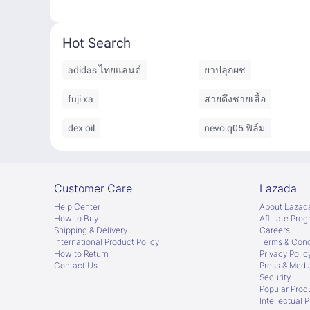
Hot Search
adidas ไทยแลนด์
ยาปลุกผช
fuji xa
สายดึงชายเสื้อ
dex oil
nevo q05 ฟิล์ม
Customer Care
Lazada
Help Center
About Lazad
How to Buy
Afﬁliate Pro
Shipping & Delivery
Careers
International Product Policy
Terms & Cond
How to Return
Privacy Polic
Contact Us
Press & Medi
Security
Popular Prod
Intellectual 