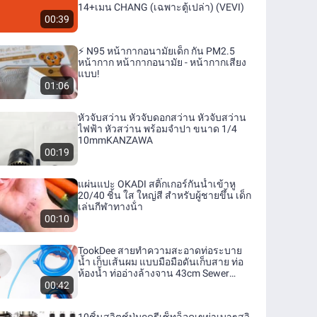
14+เมน CHANG (เฉพาะตู้เปล่า) (VEVI)
00:39
⚡ N95 หน้ากากอนามัยเด็ก กัน PM2.5
หน้ากาก หน้ากากอนามัย - หน้ากากเสียง
แบบ!
01:06
หัวจับสว่าน หัวจับดอกสว่าน หัวจับสว่าน
ไฟฟ้า หัวสว่าน พร้อมจำปา ขนาด 1/4
10mmKANZAWA
00:19
แผ่นแปะ OKADI สติ๊กเกอร์กันน้ำเข้าหู
20/40 ชิ้น ใส ใหญ่สี สำหรับผู้ชายขึ้น เด็ก
เล่นกีฬาทางน้ํา
00:10
TookDee สายทำความสะอาดท่อระบาย
น้ำ เก็บเส้นผม แบบมือมือดันเก็บสาย ท่อ
ห้องน้ำ ท่ออ่างล้างจาน 43cm Sewer
dredging tool
00:42