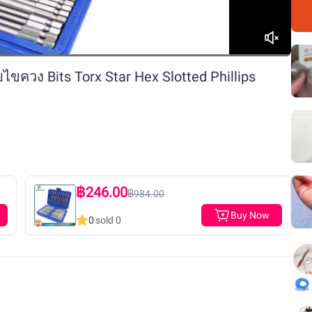
ไขควง Bits Torx Star Hex Slotted Phillips
฿246.00
฿984.00
Buy Now
0
sold 0