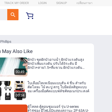
TRACK MY ORDER
LOGIN
SIGNUP
เปลี่ยนภาษา
Phillips
 May Also Like
ฝักบัว ชุดฝักบัวอาบน้ำ ฝักบัวแรงดันสูง
ฝักบัวเพิ่มแรงดัน ปรับได้5ระดับ มี
ฝักบัว+สาย1.5+ที่แขวน ฝักบัวแรงดัน
ฝักบัว แรงดันสูง - Lazada
00:49
ใบเลื่อยไทเทเนียมแบบสั่น 4 ชิ้น สำหรับ
ตัดโลหะ ไม้ ตะปู สกรู ใบมีดมัลติทูลแบบ
จม เครื่องมือตัดแบบฟลัชคัทอเนกประสงค์
00:34
ตู้โหลด ตู้คอนซูมเมอร์ รุ่น U-series
#14ช่อง มีไฟLEDแสดงสถานะ 2P 63A U-