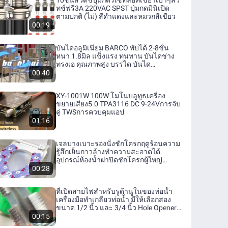
10ชิ้นสวิตช์ปุ่มกดรีเซ็ทล็อคเขย่าเบาๆสวิ
ทช์ฟรี3A 220VAC SPST ปุ่มกดมินิเปิด
ตามปกติ (ไม่) สีดำแดงและหมวกสีเขียว
00:19
บันไดอลูมิเนียม BARCO พับได้ 2-8ขั้น
หนา 1.8มิล แข็งแรง ทนทาน บันไดช่าง
ทรงเอ คุณภาพสูง บรรได บันได
อะลูมิเนียม
00:40
XY-1001W 100W โมโนบลูทูธเครื่อง
ขยายเสียง5.0 TPA3116 DC 9-24Vการจับ
คู่ TWSการควบคุมแอป
01:16
เจลบางเบาะรองนั่งชักโครกฤดูร้อนความ
รู้สึกเย็นกาวล้างทำความสะอาดได้
อุปกรณ์ห้องน้ำฝาปิดชักโครกผู้ใหญ่
การ์ตูน สไตล์
00:28
ที่เปิดสายไฟสำหรับรูด้านูในของท่อน้ำ
เครื่องมือทำเกลียวท่อน้ำ มีให้เลือกสอง
ขนาด 1/2 นี้ว และ 3/4 นิ้ว Hole Opener
Core Drill Bits for Water Pipe
00:15