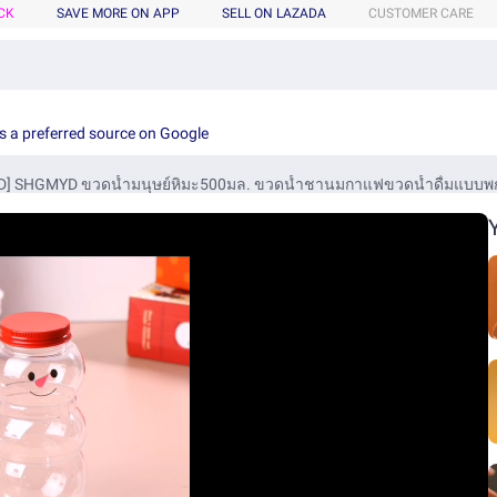
CK
SAVE MORE ON APP
SELL ON LAZADA
CUSTOMER CARE
s a preferred source on Google
D] SHGMYD ขวดน้ำมนุษย์หิมะ500มล. ขวดน้ำชานมกาแฟขวดน้ำดื่มแบบพกพ