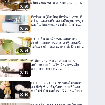
เรือน ตกแต่งบ้าน ถาดขนมหวาน ถาด
ถวายสังฆทานถวายเทพเจ้า
00:30
ที่คว่ำจาน (มีฝาปิด) ที่คว่ำจานชาม ที่
คว่ำจานพลาสติก พลาสติกคุณภาพสูง
ป้องกันฝุ่นและแมลง อุปกรณ์เครื่อง
ครัว การจัดเก็บจาน
00:36
H.S. 1 ชิ้น ตะกร้ากรองเศษอาหาร
ตะกร้าแบบแขวน สะดวกเพียงกดเพื่อ
ใหก้นตะกร้าเทเศษอาหารทิ้ง Draining
basket
00:34
ตีไม้ฝาน กระทะเคลือบหิน กระทะ
สเต็ก กระทะบ้าน ไข่เจียว แพนเค้ก
แพนเค้ก กระทะนอน
สติ๊กHongKong60
00:15
ELITEDEALSHUB เซรามิกส์ ชามมัท
ฉะ มีเท็กซ์เจอร์ พร้อมรางเท ที่ปั่นมัท
ฉะ ใช้ซ้ำได้ ชุดน้ำชาญี่ปุ่น คนรักชา
00:10