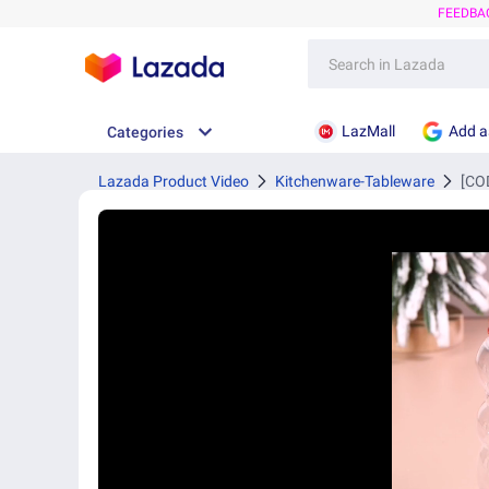
FEEDBA
LazMall
Add a
Categories
Lazada Product Video
Kitchenware-Tableware
[CO