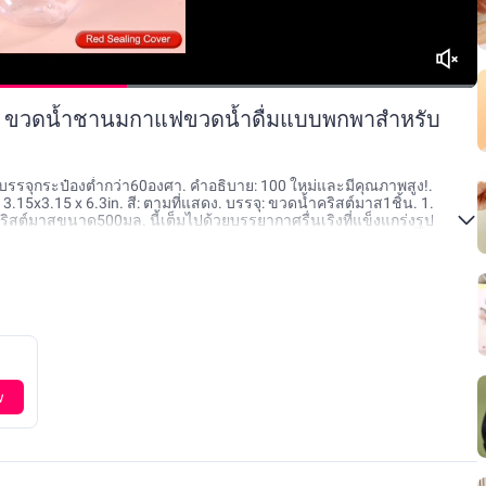
. ขวดน้ำชานมกาแฟขวดน้ำดื่มแบบพกพาสำหรับ
บรรจุกระป๋องต่ำกว่า60องศา. คำอธิบาย: 100 ใหม่และมีคุณภาพสูง!.
.15x3.15 x 6.3in. สี: ตามที่แสดง. บรรจุ: ขวดน้ำคริสต์มาส1ชิ้น. 1.
ิสต์มาสขนาด500มล. นี้เต็มไปด้วยบรรยากาศรื่นเริงที่แข็งแกร่งรูป
นหยุดของคุณซึ่งเหมาะมากสำหรับการใช้ในวันคริสต์มาส. 2. วัสดุชั้น
พิษเป็นมิตรต่อสิ่งแวดล้อมและทนทานโดยไม่ต้องกังวลว่าจะแตกหรือ
วามจุ500มล. ไม่เพียงแต่ตอบสนองความต้องการน้ำดื่มประจำวันของคุณแต่
กมาก. 4. ของขวัญสุดเพอร์เฟกต์: ขวดพลาสติกตุ๊กตาหิมะคริสต์มาสนี้
อครอบครัวมันจะสร้างความประหลาดใจให้กับวันหยุดของพวกเขา. 5. เรียบ
้ใช้กา
w