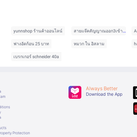
สายแจ๊คสัญญาณออก3เข้า3
yunnshop ร้านค้าออนไลน์
A
ฟางอัดก้อน 25 บาท
หมวก ใน อิสลาม
h
เบรกเกอร์ schneider 40a
Always Better
a
Download the App
gram
itions
y
a
ucts
Property Protection