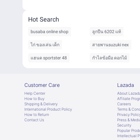
Hot Search
busaba online shop
ลูกปืน 6202 แท้
ไก่ ของเล่น เด็ก
สายพานsuzuki nex
แฮนด sportster 48
กำไลข้อมือ ดอกไม้
Customer Care
Lazada
Help Center
About Lazad
How to Buy
Afﬁliate Pro
Shipping & Delivery
Careers
International Product Policy
Terms & Cond
How to Return
Privacy Polic
Contact Us
Press & Medi
Security
Popular Prod
Intellectual 