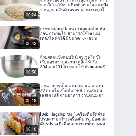
จานเครื่องบรรณาการอุปกรณ์ทำครัว
จานใส่ผลไม้จานติ่มซำจานใส่ขนมปัง
จานลูกอมสินค้าหรูหราสามารถถูกใช้
ใช้กับเครื่องล้างจานและไมโครเวฟ
00:24
เตาอบใช้ซ้ำได้ทำความสะอาดง่าย
ใช้บนโต๊ะอาหารเกรดสูงเหมาะ
กะทะ หม้อเทปล่อน กระทะเคลือบหิน
สำหรับเด็กและผู้ใหญ่
อ่อน กระทะไข่ สามารถใช้เตาแม่
เหล็กไฟฟ้าได้ มีขนาด16/18cm
00:43
ถ้วยผสมแป้งแบบไมโครเวฟในชั้น
เรียนอาหารมูลฐาน เหล็กไร้สนิม
304และ201 ถ้วยผสมไข่ ถ้วยผสมครีม
ถ้วยอบยางไม่ลื่น ถ้วยผสมแป้งแบบมี
00:50
ขอบลึก
จานอาหารเย็น จานสแตนเลส จาน
สลัด ผลไม้ สไตล์เกาหลี จานสแตน
เลสเกาหลี จานอาหาร จานขนม ถาด
สแตนเลส สีทอง สีเงิน หลากหลาย
00:18
ขนาด3
[Ueb Flagship Mall]เครื่องดื่มจัดจ่าย
ปรับความกว้างเครื่องดื่มกระป๋องผลัก
ดันรูปร่าง E เลื่อนสามารถชั้นวางผลัก
ดันสำหรับตู้เย็นครัว
00:18