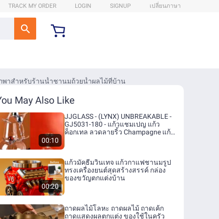
TRACK MY ORDER
LOGIN
SIGNUP
เปลี่ยนภาษา
าสำหรับร้านน้ำชานมถ้วยน้ำผลไม้ที่บ้าน
You May Also Like
JJGLASS - (LYNX) UNBREAKABLE -
GJ5031-180 - แก้วแชมเปญ แก้ว
ค็อกเทล ลวดลายริ้ว Champagne แก้ว
ใส แก้วตกไม่แตก แก้วโพลีคาร์บอเนต
00:10
ขนาด 180 มล.
แก้วมัคธีมวินเทจ แก้วกาแฟชานมรูป
ทรงเครื่องยนต์สุดสร้างสรรค์ กล่อง
ของขวัญตกแต่งบ้าน
00:20
ถาดผลไม้โลหะ ถาดผลไม้ ถาดเค้ก
ถาดแสดงผลตกแต่ง ของใช้ในครัว