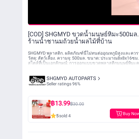
[COD] SHGMYD ขวดน้ำมนุษย์หิมะ500มล
ร้านน้ำชานมถ้วยน้ำผลไม้ที่บ้าน
SHGMYD พลาสติก. ผลิตภัณฑ์นี้ไม่ทนต่ออุณหภูมิสูงและควร
วัสดุ: สัตว์เลี้ยง. ความจุ: 500มล. ขนาด: ประมาณ8x8x16ซม. 3
สไตล์ที่เป็นเอกลักษณ์: การออกแบบขวดพลาสติกมนุษย์หิมะคร
ทรงมนุษย์หิมะที่ไม่เหมือนใครจะช่วยเพิ่มความสนุกให้กับวั
เยี่ยม: เราใช้วัสดุพลาสติกเกรดอาหารปลอดภัยและปลอดสาร
รั่วช่วยให้คุณใช้งานได้ง่ายขึ้น. 3. ความจุที่เหมาะสม: ค
SHGMYD AUTOPARTS
ยังเหมาะสำหรับการพกพาท่องเที่ยวหรือเล่นกีฬาพกพาได้สะดว
Seller ratings 96%
ยังเป็นตัวเลือกของขวัญที่ดีไม่ว่าจะเป็นของเด็กเพื่อนหรื
ง่ายและใช้งานง่าย: การออกแบบตัวขวดของเราเป็นมิตรกับผู
฿13.99
฿30.00
Buy No
5
sold 4