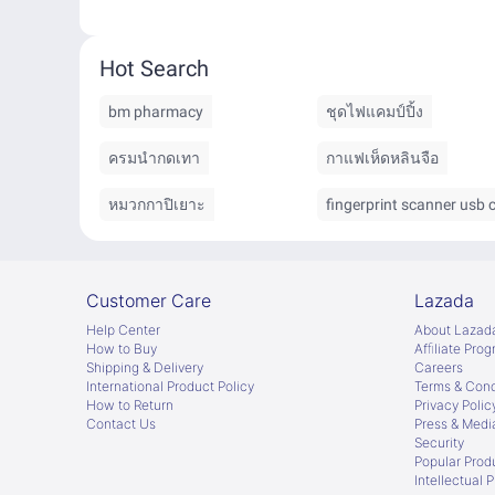
Hot Search
bm pharmacy
ชุดไฟแคมป์ปิ้ง
ครมนำกดเทา
กาแฟเห็ดหลินจือ
หมวกกาปิเยาะ
fingerprint scanner usb 
Customer Care
Lazada
Help Center
About Lazad
How to Buy
Afﬁliate Pro
Shipping & Delivery
Careers
International Product Policy
Terms & Cond
How to Return
Privacy Polic
Contact Us
Press & Medi
Security
Popular Prod
Intellectual 