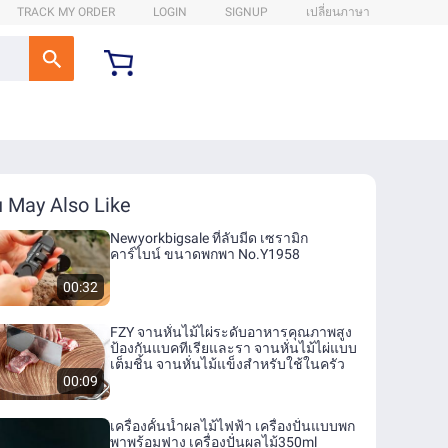
TRACK MY ORDER
LOGIN
SIGNUP
เปลี่ยนภาษา
 May Also Like
Newyorkbigsale ที่ลับมีด เซรามิก
คาร์ไบน์ ขนาดพกพา No.Y1958
00:32
FZY จานหั่นไม้ไผ่ระดับอาหารคุณภาพสูง
ป้องกันแบคทีเรียและรา จานหั่นไม้ไผ่แบบ
เต็มชิ้น จานหั่นไม้แข็งสำหรับใช้ในครัว
00:09
เครื่องคั้นน้ำผลไม้ไฟฟ้า เครื่องปั่นแบบพก
พาพร้อมฟาง เครื่องปั่นผลไม้350ml