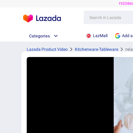
FEEDBA
LazMall
Add a
Categories
Lazada Product Video
Kitchenware-Tableware
กล่อ