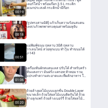
Super Bear Home กระติกน้ำ ถังน้ำ คูล
เลอร์ใส่น้ำ พร้อมก๊อก 3.5 L กระติก
อเนกประสงค์ กระติกน้ำมีก๊อก
00:19
[รูปทรงสามมิติ] แก้วเก็บความร้อนสแตน
เลส/แก้วพกพาทรงคุณค่าพร้อมหูจับ
00:18
แม่พิมพ์ขนม กุหลาบ 3มิติ กุหลาบ
วาเลนไทน์ สวยทุกแบบ ทำวุ้น ทำขนมได้
J-143
00:51
เครื่องหั่นผักสแตนเลส ปรับได้ สำหรับครัว
หั่นแตงกวา มันฝรั่ง แครอท หัวหอม รวม
แปรงทำความสะอาดและที่ผลักอาหาร ใช้
งานง่าย
01:06
ถ้วยล้างผลไม้แบบแยกชั้น Double Layer
ขนาดเล็ก ถ้วยใส่ผลไม้แบบติดกันได้ ถ้วย
ล้างลูกแพร์ ถ้วยล้างเบอร์รี่ ถ้วยใส่ผลไม้
แบบใช้งานได้ทุกวัน
00:20