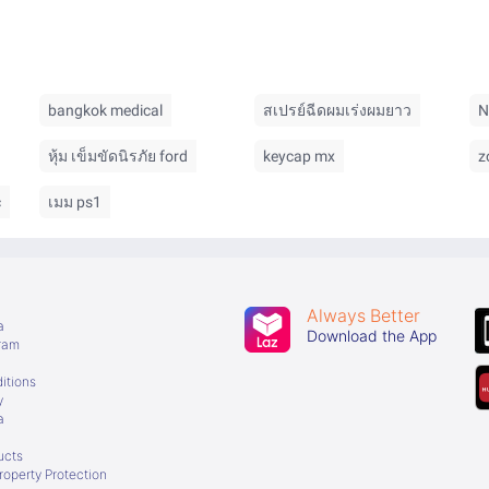
bangkok medical
สเปรย์ฉีดผมเร่งผมยาว
N
หุ้ม เข็มขัดนิรภัย ford
keycap mx
z
c
เมม ps1
Always Better
a
Download the App
gram
itions
y
a
ucts
Property Protection