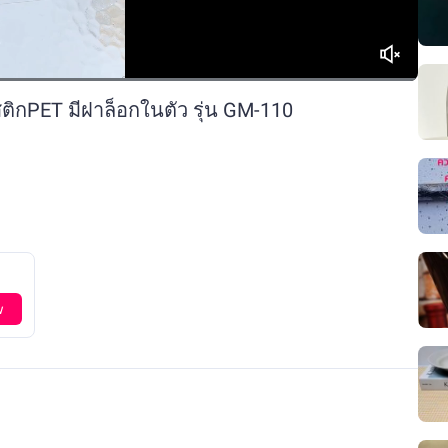
สติกPET มีฝาล็อกในตัว รุ่น GM-110
w