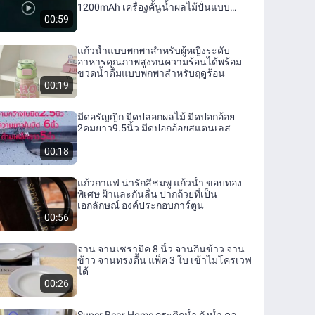
1200mAh เครื่องคั้นน้ำผลไม้ปั่นแบบ
ชาร์จ USB ถ้วยคั้นน้ำผลไม้
00:59
แก้วน้ำแบบพกพาสำหรับผู้หญิงระดับ
อาหารคุณภาพสูงทนความร้อนได้พร้อม
ขวดน้ำดื่มแบบพกพาสำหรับฤดูร้อน
00:19
มีดอรัญญิก มีดปลอกผลไม้ มีดปอกอ้อย
2คมยาว9.5นิ้ว มีดปอกอ้อยสแตนเลส
00:18
แก้วกาแฟ น่ารักสีชมพู แก้วน้ำ ขอบทอง
พิเศษ ฝ้าและกันลื่น ปากถ้วยที่เป็น
เอกลักษณ์ องค์ประกอบการ์ตูน
00:56
จาน จานเซรามิค 8 นิ้ว จานกินข้าว จาน
ข้าว จานทรงตื้น แพ็ค 3 ใบ เข้าไมโครเวฟ
ได้
00:26