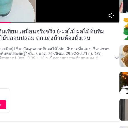
ทียม เหมือนจริงจริง 6-ผลไม้ ผลไม้ทับทิม
้ปลอมปลอม ตกแต่งบ้านห้องนั่งเล่น
ิษฐ์1ชิ้น. วัสดุ: พลาสติกผลไม้โฟม. สี: ตามที่แสดง. ชื่อ: สาขา
ทับทิมประดิษฐ์1ชิ้น. ขนาด: 76-78ซม. 29.92-30.71in). วัสดุ:
อผิดพลาด1-3ซม. 0.39-1.18in เนื่องจากการวัดด้วยตนเอง. 2.
้อนสีจริงของสินค้า
w