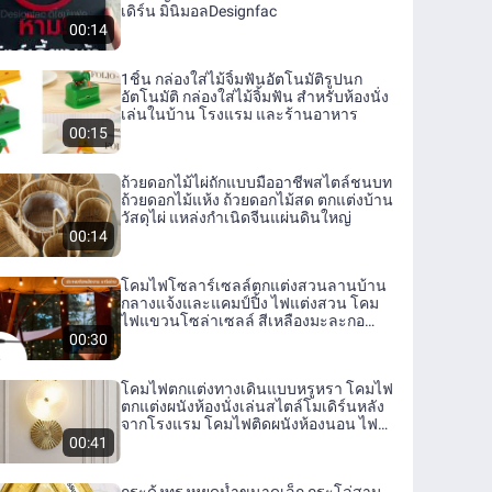
เดิร์น มินิมอลDesignfac
00:14
1ชิ้น กล่องใส่ไม้จิ้มฟันอัตโนมัติรูปนก
อัตโนมัติ กล่องใส่ไม้จิ้มฟัน สำหรับห้องนั่ง
เล่นในบ้าน โรงแรม และร้านอาหาร
00:15
ถ้วยดอกไม้ไผ่ถักแบบมืออาชีพสไตล์ชนบท
ถ้วยดอกไม้แห้ง ถ้วยดอกไม้สด ตกแต่งบ้าน
วัสดุไผ่ แหล่งกำเนิดจีนแผ่นดินใหญ่
00:14
โคมไฟโซลาร์เซลล์ตกแต่งสวนลานบ้าน
กลางแจ้งและแคมป์ปิ้ง ไฟแต่งสวน โคม
ไฟแขวนโซล่าเซลล์ สีเหลืองมะละกอ
ยาว ไฟประดับ
00:30
โคมไฟตกแต่งทางเดินแบบหรูหรา โคมไฟ
ตกแต่งผนังห้องนั่งเล่นสไตล์โมเดิร์นหลัง
จากโรงแรม โคมไฟติดผนังห้องนอน ไฟ
LED ไฟฟ้าแบบมีสาย
00:41