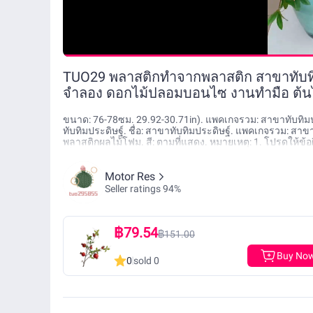
TUO29 พลาสติกทำจากพลาสติก สาขาทับทิมเ
จำลอง ดอกไม้ปลอมบอนไซ งานทำมือ ต้นไม
ขนาด: 76-78ซม. 29.92-30.71in). แพคเกจรวม: สาขาทับทิมประด
ทับทิมประดิษฐ์. ชื่อ: สาขาทับทิมประดิษฐ์. แพคเกจรวม: สาขา
พลาสติกผลไม้โฟม. สี: ตามที่แสดง. หมายเหตุ: 1. โปรดให้ข้
เนื่องจากความแตกต่างระหว่างจอภาพต่างๆรูปภาพอาจไม่สะท
Motor Res
Seller ratings 94%
฿79.54
฿151.00
Buy No
0
sold 0