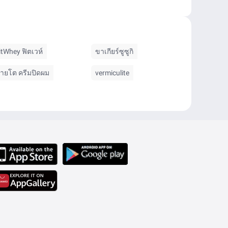
itWhey ฟิตเวห์
ขาเกียร์ซูซูกิ
ายโต ครีมปิดผม
vermiculite