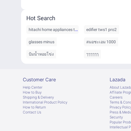
Hot Search
hitachi home appliances thailand
edifier tws1 pro2
glasses minus
สมอชะเอม 1000
ป้มน้ำหอยโข่ง
ๅๅๅๅๅๅ
Customer Care
Lazada
Help Center
About Lazad
How to Buy
Afﬁliate Pro
Shipping & Delivery
Careers
International Product Policy
Terms & Cond
How to Return
Privacy Polic
Contact Us
Press & Medi
Security
Popular Prod
Intellectual 