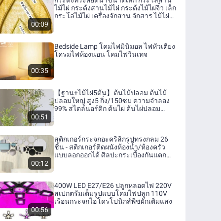
กระด้งทรงหยดน้ำขนาดเล็ก กระโล่สาน
ไม้ไผ่ กระด้งสานไม้ไผ่ กระด้งไม้ไผ่จิ๋ว เล็ก
กระโล่ไม้ไผ่ เครื่องจักสาน จักสาร ไม้ไผ่
จานลายสาน
00:09
Bedside Lamp โคมไฟมินิมอล ไฟหัวเตียง
โครมไฟห้องนอน โคมไฟวินเทจ
00:35
【ฐาน+ไม้ไผ่5ต้น】ต้นไม้ปลอม ต้นไม้
ปลอมใหญ่ สูง5 กิ่ง/150ซม ความจำลอง
99% สไตล์นอร์ดิก ต้นไผ่ ต้นไผ่ปลอม
เขียวชอุ่มตลอดปี ไม่ต้องบำรุงรักษา
00:51
ผลิตภัณฑ์ปลอดสารพิษและไม่มีกลิ่น
สติกเกอร์กระจกอะคริลิกรูปทรงกลม 26
ชิ้น - สติกเกอร์ติดผนังห้องน้ำ/ห้องครัว
แบบลอกออกได้ ศิลปะกระเบื้องกันแตก
สำหรับเซรามิก
00:12
400W LED E27/E26 ปลูกหลอดไฟ 220V
สเปกตรัมเต็มรูปแบบโคมไฟปลูก 110V
เรือนกระจกไฮโดรโปนิกส์พืชผักเติมแสง
00:56