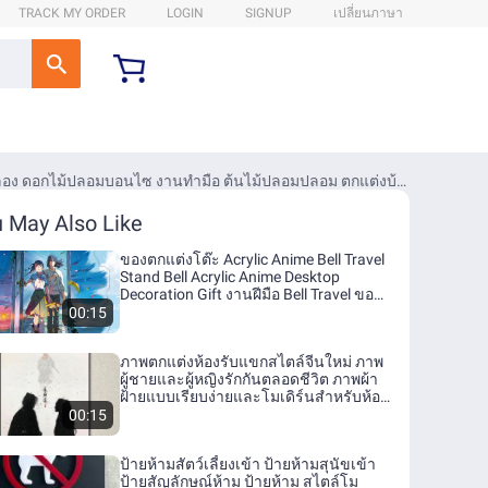
TRACK MY ORDER
LOGIN
SIGNUP
เปลี่ยนภาษา
TUO29 พลาสติกทำจากพลาสติก สาขาทับทิมเทียม เหมือนจริงจริง 6-ผลไม้ ผลไม้ทับทิมจำลอง ดอกไม้ปลอมบอนไซ งานทำมือ ต้นไม้ปลอมปลอม ตกแต่งบ้านห้องนั่งเล่น
 May Also Like
ของตกแต่งโต๊ะ Acrylic Anime Bell Travel
Stand Bell Acrylic Anime Desktop
Decoration Gift งานฝีมือ Bell Travel ของ
เล่นการ์ตูน
00:15
ภาพตกแต่งห้องรับแขกสไตล์จีนใหม่ ภาพ
ผู้ชายและผู้หญิงรักกันตลอดชีวิต ภาพผ้า
ฝ้ายแบบเรียบง่ายและโมเดิร์นสำหรับห้อง
นอน ภาพตกแต่งผนังโซฟา
00:15
ป้ายห้ามสัตว์เลี้ยงเข้า ป้ายห้ามสุนัขเข้า
ป้ายสัญลักษณ์ห้าม ป้ายห้าม สไตล์โม