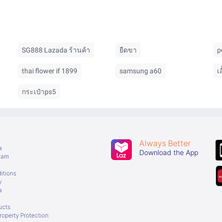
SG888 Lazada ร้านค้า
ยืดขา
p
thai flower if 1899
samsung a60
เ
กระเป๋าps5
Always Better
a
Download the App
gram
itions
y
a
ucts
Property Protection