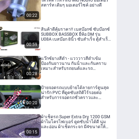
ไดร์สตาร์ท Fino Mio Nouvo มอเตอร์
สตาร์ท เดิมๆ มอเตอร์ไซค์ อย่างดี
00:22
สินค้าดีคุ้มราคา!! เบสบ๊อกซ์ ซับบ๊อกซ์
SUBBOX BASSBOX ยี่ห้อ DM รุ่น
U08A เบสบ๊อก 8นิ้ว ซับสำเร็จ ตู้สำเร็จ
แอมป์แรง เบสหนัก สินค้าพร้อมส่ง
00:59
ทันที
แว๊กซ์ยางสีดํา - แวววาวสีดําเข้ม
ป้องกันยาวนาน กันน้ําและกันคราบ
เหมาะสําหรับรถยนต์และรถ
จักรยานยนต์
00:28
ป้ายจอดรถแบบย้ายได้ลายการ์ตูนสุด
น่ารัก PVC ที่ดูดซับสถิติไร้รอยต่อ
สำหรับการจอดรถชั่วคราวและ
โทรศัพท์มือถือ
00:20
ผ้าเช็ดรถ Super Extra Dry 1200 GSM
ผ้าไมโครไฟเบอร์ ดูดซับน้ำได้ดี นุ่ม
และอ่อน ผ้าเช็ดกระจก มี4ขนาดให้
เลือก
00:15