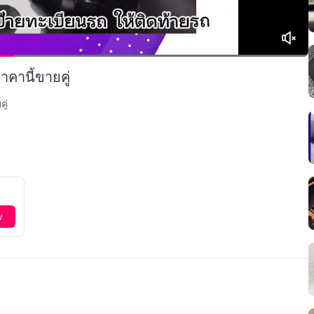
คานี้ขายคู่
ู่
w