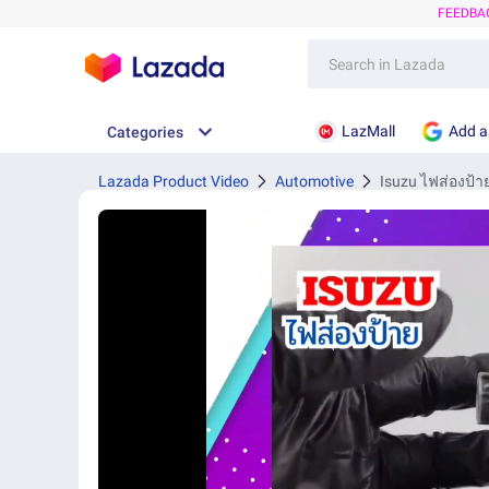
FEEDBA
LazMall
Add a
Categories
Lazada Product Video
Automotive
Isuzu ไฟส่องป้า