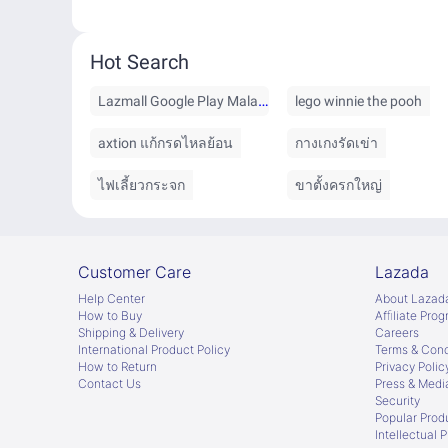
Hot Search
Lazmall Google Play Malaysia
lego winnie the pooh
axtion แก้กรดไหลย้อน
กางเกงรัดเข่า
ไฟเลี้ยวกระจก
ขาตั้งครกใหญ่
Customer Care
Lazada
Help Center
About Lazad
How to Buy
Afﬁliate Pro
Shipping & Delivery
Careers
International Product Policy
Terms & Cond
How to Return
Privacy Polic
Contact Us
Press & Medi
Security
Popular Prod
Intellectual 