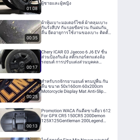
ผู้ชายและผู้หญิง
01:08
ผ้าหุ้มเบาะมอเตอร์ไซค์ ผ้าคลุมเบาะ
กันรังสีUV กันรอยขีดข่วน กันฝนกัน
ลื่น ยืดอายุการใช้งานของเบาะ ติดตั้ง
สะดวก ถอดซักทำความสะอาดได้
00:35
A056
Chery ICAR 03 Jaecoo 6 J6 EV ชิ้น
ส่วนป้องกันล้อ สติ๊กเกอร์ตกแต่งล้อ
รถยนต์ การปรับแต่งส่วนบุคคล
ICAR03
00:17
สําหรับรถจักรยานยนต์ พรมปูพื้น กัน
ลื่น ขนาด 50x160cm 60x200cm
Motorcycle Display Mat Anti-Slip
Carpet Racing Moto Rugs Floor
00:25
Home Decoration Mats พรม
มอเตอร์ไซค์ เสื่อที่ไม่ใช่ลื่น ของ
Promotion WACA กันดีดขาเดี่ยว 612
ตกแต่งพื้นป้องกันการเสื่อกันลื่น พรมปู
For GPX CR5 150CR5 200Demon
รถ พรมรองรถ พรมปูรถประกวด พรม
125X125Gentleman 200Legend
จอดรถ
150200 กันโคลน กันดีดมอไซ (1ชุด/
00:13
ชิ้น) กันดีด ขาเดี่ยว FSA