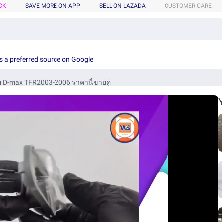
CK
SAVE MORE ON APP
SELL ON LAZADA
CUSTOMER CARE
s a preferred source on Google
ย D-max TFR2003-2006 ราคานี้ขายคู่