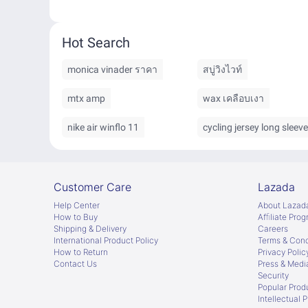
Hot Search
monica vinader ราคา
สบู่วิงไวท์
mtx amp
wax เคลือบเงา
nike air winflo 11
cycling jersey long sleeve
Customer Care
Lazada
Help Center
About Lazad
How to Buy
Afﬁliate Pro
Shipping & Delivery
Careers
International Product Policy
Terms & Cond
How to Return
Privacy Polic
Contact Us
Press & Medi
Security
Popular Prod
Intellectual 