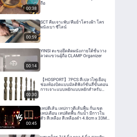
ถือ
00:38
SCT คีมเจาะพับ/คีมย้ําโครงฝ้า โคร
ผนังเบา ซีไลน์
00:59
YINSI ตะขอยึดติดผนังภายใต้ชั้นวาง
ลวดแขวนผู้ถือ CLAMP Organizer
00:14
【HOSPORT】7PCS สี่เปลวไฟเยื่อบุ
ช่องท้องบิตแบบมัลติฟังก์ชั่นสี่ขั้นตอน
การเจาะแบบหยักแบบหยักสำหรับ
โลหะไม้สำหรับโลหะ
00:30
เทปตีเส้น เทปกาวตีเส้นพื้น กั้นเขต
เทปเตือน เทปติดพื้น กันน้ำ มีกาวใน
ตัว สีเหลือง สีเหลืองดำ 4.8cm x 33M/
ม้วน
00:45