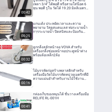
บูชเหล็กรู 3/4 นิ้ว ยาว 4 นิ้ว สวมกับ
เพลา 3/4" ได้พอดี หรือสวมใส่น๊อต 6
หุน พอดี รูใน วัดได้ 19.20 มิลลิเมตร
Steel Bush 3/4" x4 " ID 19.20 mm. -
00:42
Lazada
แกนเด้ง ประหยัดเวลาและความ
พยายาม วัสดุสแตนเลส ท่อระบายน้ำ
การระบายน้ำ ปิดสนิทและป้องกัน
กลิ่น
00:25
ลูกกลิ้งสลักหน้าจอ VOVA สำหรับ
เครื่องกลิ้งซ่อมหน้าจอประตูหน้าต่าง
พร้อมล้อเหล็ก2ล้อ
00:32
ไม้บรรทัดก่อสร้างพลาสติกสำหรับ
เครื่องมือวัดไม้บรรทัดหน่วยเมตริกที่มี
ความแม่นยำสำหรับงานไม้ใช้งาน
หนัก
00:16
กล่องเก็บของหมุนได้ ชั้นวางเครื่องมือ
RELIFE RL-001H
00:41