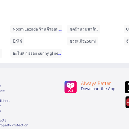
Noom Lazada ร้านค้าออนไลน์
ชุดผ้านวมชาติน
U
ปีกไก่
ขวดแก้ว250ml
จ
อะไหล่ nissan sunny gl neo
Always Better
a
Download the App
gram
itions
y
a
ucts
Property Protection