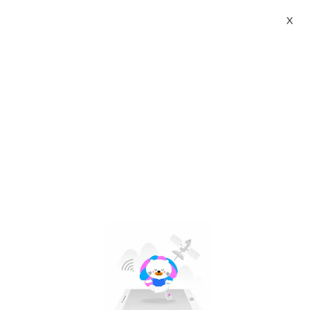
X
usb pcie 4 port