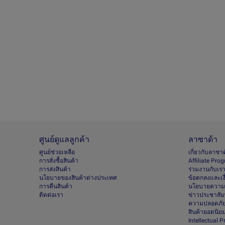
ศูนย์ดูแลลูกค้า
ลาซาด้า
ศูนย์ช่วยเหลือ
เกี่ยวกับลาซา
การสั่งซื้อสินค้า
Afﬁliate Pro
การส่งสินค้า
ร่วมงานกับเร
นโยบายของสินค้าต่างประเทศ
ข้อตกลงและเง
การคืนสินค้า
นโยบายความเ
ติดต่อเรา
ข่าวประชาสัมพ
ความปลอดภัย
สินค้ายอดนิย
Intellectual 