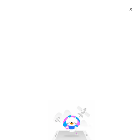
X
mud factory