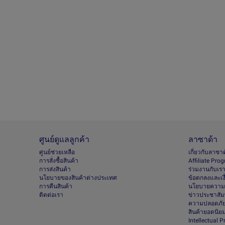
ศูนย์ดูแลลูกค้า
ลาซาด้า
ศูนย์ช่วยเหลือ
เกี่ยวกับลาซา
การสั่งซื้อสินค้า
Afﬁliate Pro
การส่งสินค้า
ร่วมงานกับเร
นโยบายของสินค้าต่างประเทศ
ข้อตกลงและเง
การคืนสินค้า
นโยบายความเ
ติดต่อเรา
ข่าวประชาสัมพ
ความปลอดภัย
สินค้ายอดนิย
Intellectual 