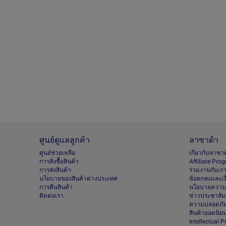
ศูนย์ดูแลลูกค้า
ลาซาด้า
ศูนย์ช่วยเหลือ
เกี่ยวกับลาซา
การสั่งซื้อสินค้า
Afﬁliate Pro
การส่งสินค้า
ร่วมงานกับเร
นโยบายของสินค้าต่างประเทศ
ข้อตกลงและเง
การคืนสินค้า
นโยบายความเ
ติดต่อเรา
ข่าวประชาสัมพ
ความปลอดภัย
สินค้ายอดนิย
Intellectual 