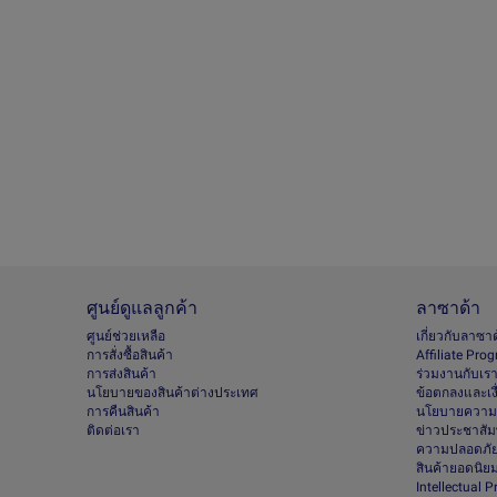
ศูนย์ดูแลลูกค้า
ลาซาด้า
ศูนย์ช่วยเหลือ
เกี่ยวกับลาซา
การสั่งซื้อสินค้า
Afﬁliate Pro
การส่งสินค้า
ร่วมงานกับเร
นโยบายของสินค้าต่างประเทศ
ข้อตกลงและเง
การคืนสินค้า
นโยบายความเ
ติดต่อเรา
ข่าวประชาสัมพ
ความปลอดภัย
สินค้ายอดนิย
Intellectual 