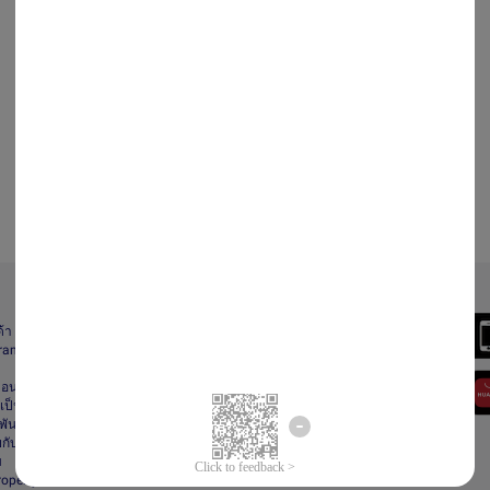
Always Better
ด้า
Download the App
gram
า
ื่อนไข
ป็นส่วนตัว
ันธ์
กับลาซาด้า
ม
Property Protection