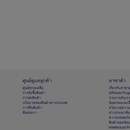
ศูนย์ดูแลลูกค้า
ลาซาด้า
ศูนย์ช่วยเหลือ
เกี่ยวกับลาซา
การสั่งซื้อสินค้า
Afﬁliate Pro
การส่งสินค้า
ร่วมงานกับเร
นโยบายของสินค้าต่างประเทศ
ข้อตกลงและเง
การคืนสินค้า
นโยบายความเ
ติดต่อเรา
ข่าวประชาสัมพ
ความปลอดภัย
สินค้ายอดนิย
Intellectual 