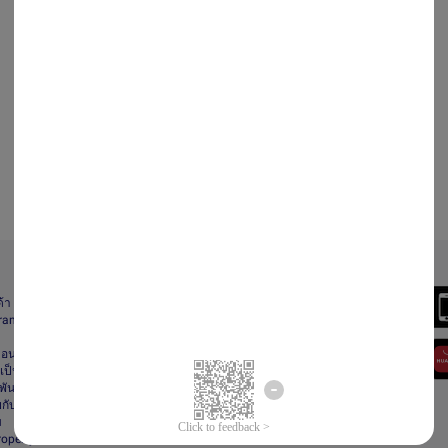
Always Better
ด้า
Download the App
gram
า
ื่อนไข
ป็นส่วนตัว
ันธ์
กับลาซาด้า
ม
Property Protection