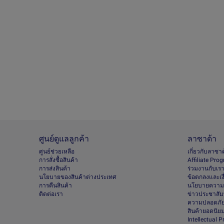
ศูนย์ดูแลลูกค้า
ลาซาด้า
ศูนย์ช่วยเหลือ
เกี่ยวกับลาซา
การสั่งซื้อสินค้า
Afﬁliate Pro
การส่งสินค้า
ร่วมงานกับเร
นโยบายของสินค้าต่างประเทศ
ข้อตกลงและเง
การคืนสินค้า
นโยบายความเ
ติดต่อเรา
ข่าวประชาสัมพ
ความปลอดภัย
สินค้ายอดนิย
Intellectual 